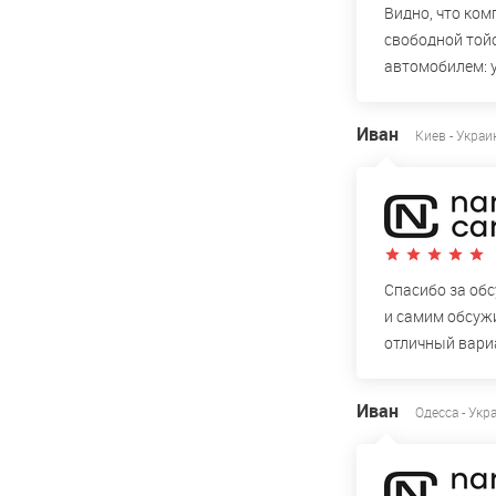
Видно, что ком
свободной тойо
автомобилем: у
Иван
Киев - Украи
Спасибо за обс
и самим обсужи
отличный вари
Иван
Одесса - Укр