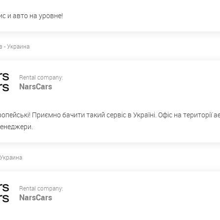
с и авто на уровне!
 - Украина
Rental company:
NarsCars
опейські! Приємно бачити такий сервіс в Україні. Офіс на території а
менеджери.
 Украина
Rental company:
NarsCars