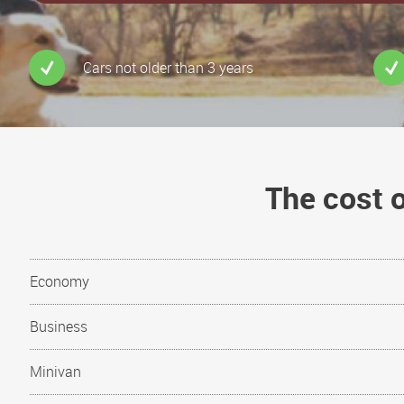
Cars not older than 3 years
The cost 
Economy
Business
Minivan