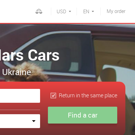
My
order
USD
EN
Nars Cars
n Ukraine
Return in the same place