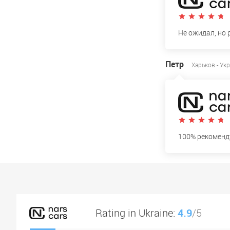
Не ожидал, но 
Петр
Харьков - Ук
100% рекоменду
Rating in Ukraine:
4.9
/5