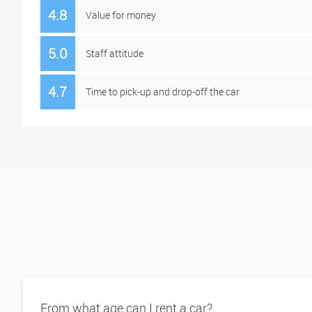
4.8
Value for money
5.0
Staff attitude
4.7
Time to pick-up and drop-off the car
From what age can I rent a car?