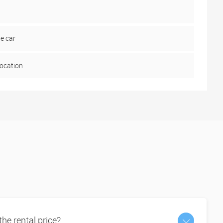
he car
location
 the rental price?