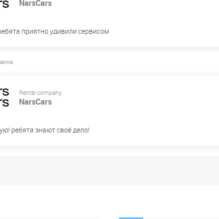
NarsCars
ребята приятно удивили сервисом
раина
Rental company:
NarsCars
ю! ребята знают своё дело!