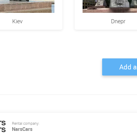
Kiev
Dnepr
Add a
Rental company:
NarsCars