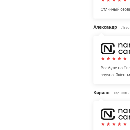
Отличный серви
Александр
Львов
Все було по Євр
зручно. Якісні 
Кирилл
Харьков -