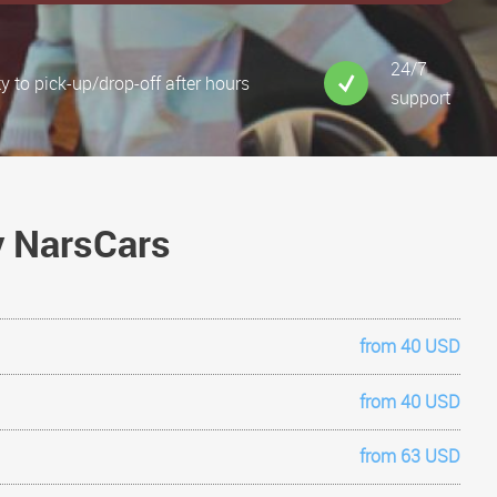
24/7
ty to pick-up/drop-off after hours
support
y NarsCars
from 40 USD
from 40 USD
from 63 USD