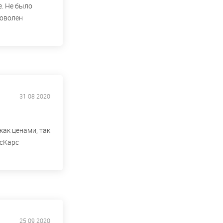
е. Не было
доволен
31 08 2020
как ценами, так
рсКарс
25 09 2020