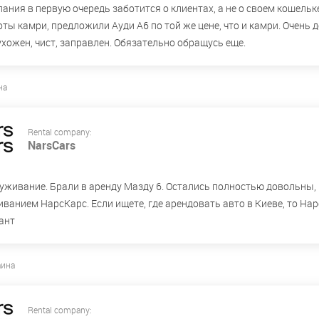
пания в первую очередь заботится о клиентах, а не о своем кошельк
ты камри, предложили Ауди А6 по той же цене, что и камри. Очень 
хожен, чист, заправлен. Обязательно обращусь еще.
на
Rental company:
NarsCars
уживание. Брали в аренду Мазду 6. Остались полностью довольны, 
ванием НарсКарс. Если ищете, где арендовать авто в Киеве, то На
ант
аина
Rental company: