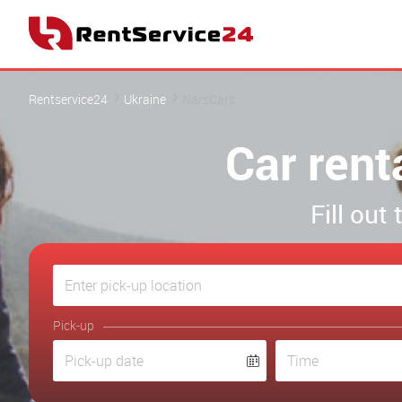
Rentservice24
Ukraine
NarsCars
Car rent
Fill out
Pick-up