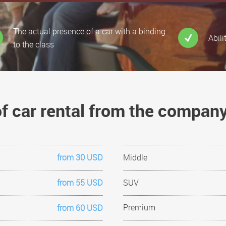
The actual presence of a car with a binding
Abili
to the class
of car rental from the compan
from 30 USD
Middle
from 55 USD
SUV
Premium
from 60 USD