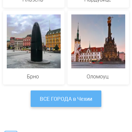
Брно
Оломоуц
ВСЕ ГОРОДА в Чехии