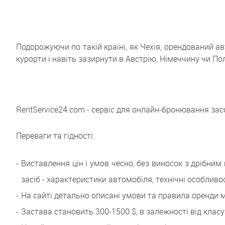
Подорожуючи по такій країні, як Чехія, орендований а
курорти і навіть зазирнути в Австрію, Німеччину чи По
RentService24.com - сервіс для онлайн-бронювання зас
Переваги та гідності:
Виставлення цін і умов чесно, без виносок з дрібни
засіб - характеристики автомобіля, технічні особливості
На сайті детально описані умови та правила оренди м
Застава становить 300-1500 $, в залежності від клас