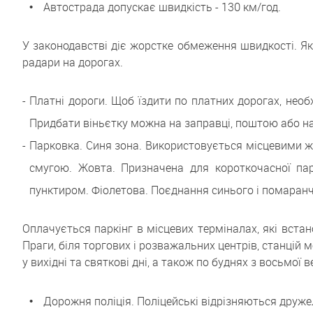
Автострада допускає швидкість - 130 км/год.
У законодавстві діє жорстке обмеження швидкості. Як
радари на дорогах.
Платні дороги. Щоб їздити по платних дорогах, нео
Придбати віньєтку можна на заправці, поштою або на
Парковка. Синя зона. Використовується місцевими 
смугою. Жовта. Призначена для короткочасної па
пунктиром. Фіолетова. Поєднання синього і помаранч
Оплачується паркінг в місцевих терміналах, які вст
Праги, біля торгових і розважальних центрів, станцій 
у вихідні та святкові дні, а також по буднях з восьмої 
Дорожня поліція. Поліцейські відрізняються дружел