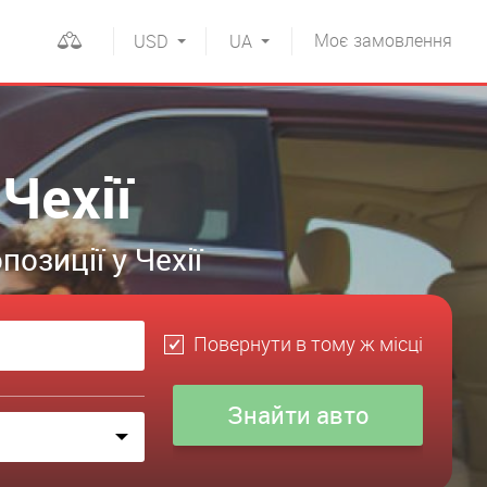
Моє
замовлення
USD
UA
Чехії
озиції у Чехії
Повернути в тому ж місці