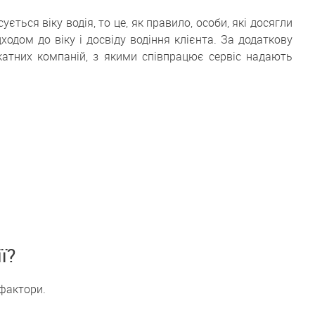
ться віку водія, то це, як правило, особи, які досягли
ходом до віку і досвіду водіння клієнта. За додаткову
окатних компаній, з якими співпрацює сервіс надають
ї?
 фактори.