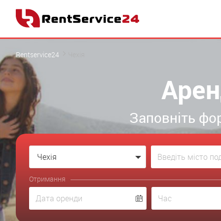
Rentservice24
Чехія
Арен
Заповніть фор
Чехія
Отримання