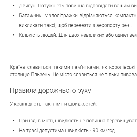
Двигун. Потужність повинна відповідати вашим ви
Багажник. Малолітражки відрізняються компактни
викликати таксі, щоб перевезти з аеропорту речі.
Кількість людей. Для двох невеликих або однієї в
Країна славиться такими пам'ятками, як королівські 
столицю Пльзень. Це місто славиться не тільки пивов
Правила дорожнього руху
У країні діють такі ліміти швидкостей:
При їзді в місті, швидкість не повинна перевищуват
На трасі допустима швидкість - 90 км/год.