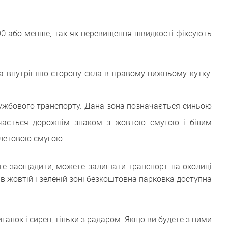
 90 або менше, так як перевищення швидкості фіксують
на внутрішню сторону скла в правому нижньому кутку.
лужбового транспорту. Дана зона позначається синьою
ачається дорожнім знаком з жовтою смугою і білим
олетовою смугою.
ете заощадити, можете залишати транспорт на околиці
 в жовтій і зеленій зоні безкоштовна парковка доступна
алок і сирен, тільки з радаром. Якщо ви будете з ними