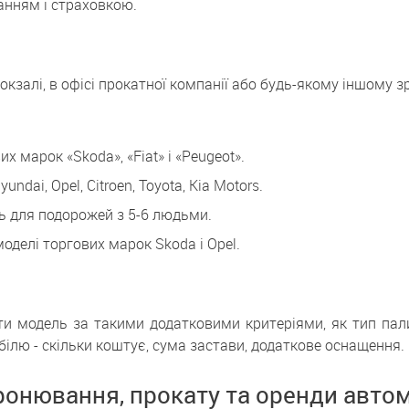
анням і страховкою.
залі, в офісі прокатної компанії або будь-якому іншому зру
х марок «Skoda», «Fiat» і «Peugeot».
dai, Opel, Citroen, Toyota, Kia Motors.
ь для подорожей з 5-6 людьми.
 моделі торгових марок Skoda і Opel.
 модель за такими додатковими критеріями, як тип палив
ілю - скільки коштує, сума застави, додаткове оснащення.
ронювання, прокату та оренди автомо