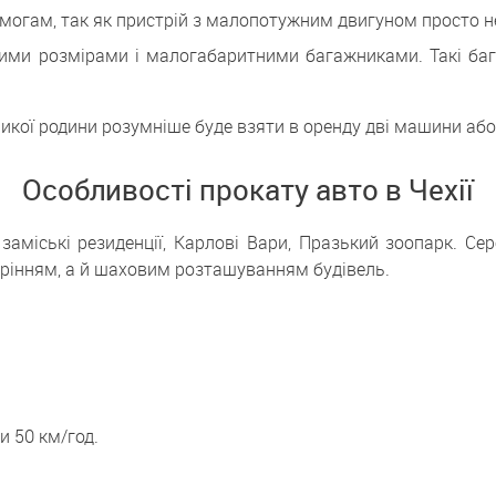
могам, так як пристрій з малопотужним двигуном просто н
ми розмірами і малогабаритними багажниками. Такі бага
еликої родини розумніше буде взяти в оренду дві машини аб
Особливості прокату авто в Чехії
заміські резиденції, Карлові Вари, Празький зоопарк. Сер
арінням, а й шаховим розташуванням будівель.
и 50 км/год.