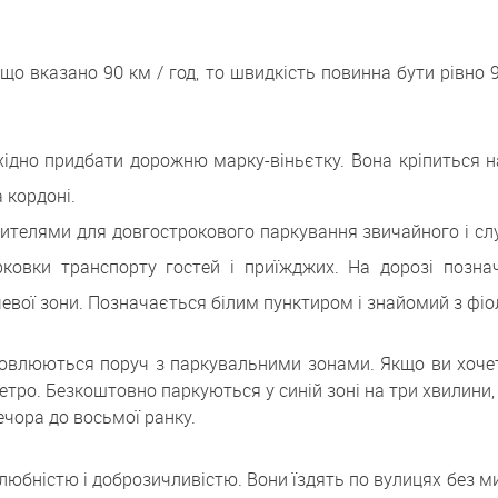
що вказано 90 км / год, то швидкість повинна бути рівно
бхідно придбати дорожню марку-віньєтку. Вона кріпиться 
 кордоні.
жителями для довгострокового паркування звичайного і с
рковки транспорту гостей і приїжджих. На дорозі позн
евої зони. Позначається білим пунктиром і знайомий з фі
ановлюються поруч з паркувальними зонами. Якщо ви хоч
метро. Безкоштовно паркуються у синій зоні на три хвилини,
вечора до восьмої ранку.
юбністю і доброзичливістю. Вони їздять по вулицях без миг