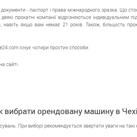
окументи - паспорт і права міжнародного зразка. Що стосує
деякі прокатні компанії відрізняються індивідуальним під
, навіть якщо вам немає 21 років. Також, більшість пр
e24.com існує чотири простих способи:
а сайті.
к вибрати орендовану машину в Чехі
есувань. При виборі рекомендується звертати уваги на такі