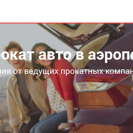
окат авто в аэро
ия от ведущих прокатных компан