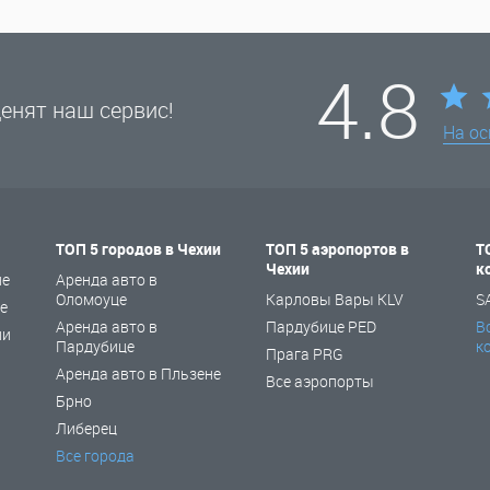
4.8
енят наш сервис!
На о
ТОП 5 городов в Чехии
ТОП 5 аэропортов в
Т
Чехии
к
не
Аренда авто в
Оломоуце
Карловы Вары KLV
S
е
Аренда авто в
Пардубице PED
В
ии
Пардубице
к
Прага PRG
Аренда авто в Пльзене
Все аэропорты
Брно
Либерец
Все города