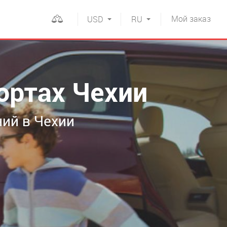
Мой
заказ
USD
RU
портах Чехии
ий в Чехии