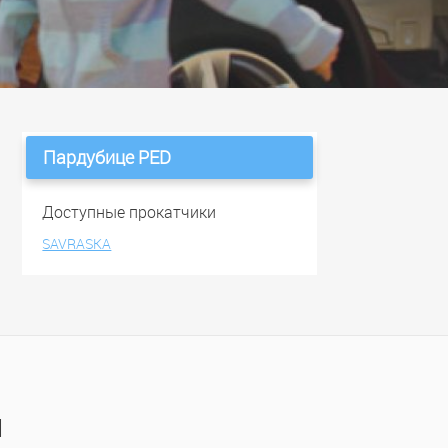
Пардубице PED
Доступные прокатчики
SAVRASKA
ы