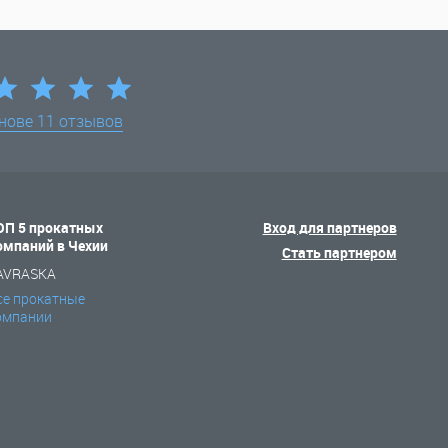
снове
11 отзывов
ОП 5 прокатных
Вход для партнеров
омпаний в Чехии
Стать партнером
AVRASKA
се прокатные
омпании