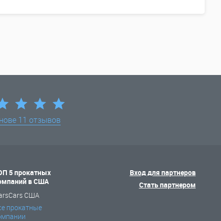
снове
11 отзывов
ОП 5 прокатных
Вход для партнеров
омпаний в США
Стать партнером
arsCars США
се прокатные
омпании