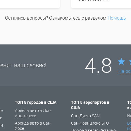
Остались вопросы? Ознакомьтесь с разделом
Помощь
4.8
енят наш сервис!
На о
ТОП 5 городов в США
ТОП 5 аэропортов в
Т
США
к
не
Аренда авто в Лос-
Анджелесе
Сан-Диего SAN
N
е
Аренда авто в Сан-
Сан-Франциско SFO
В
ии
Хосе
к
Лос-Анджелес Онтарио