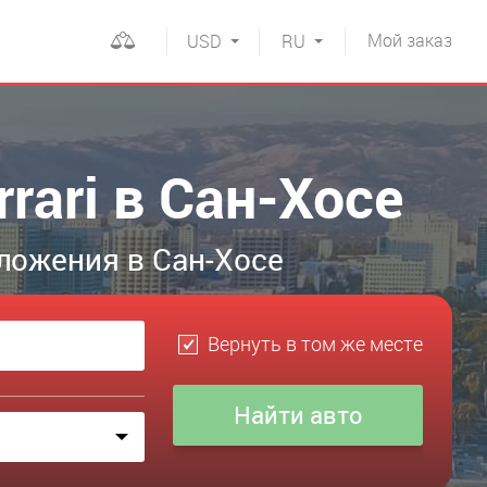
Мой
заказ
USD
RU
rari в Сан-Хосе
ложения в Сан-Хосе
Вернуть в том же месте