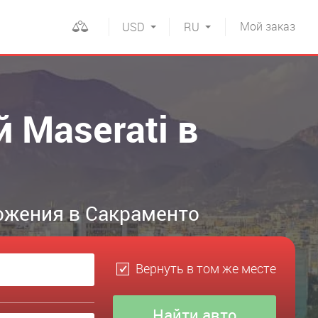
Мой
заказ
USD
RU
 Maserati в
ожения в Сакраменто
Вернуть в том же месте