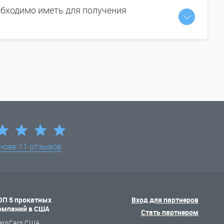
бходимо иметь для получения
снове
11 отзывов
ОП 5 прокатных
Вход для партнеров
омпаний в США
Стать партнером
arsCars США