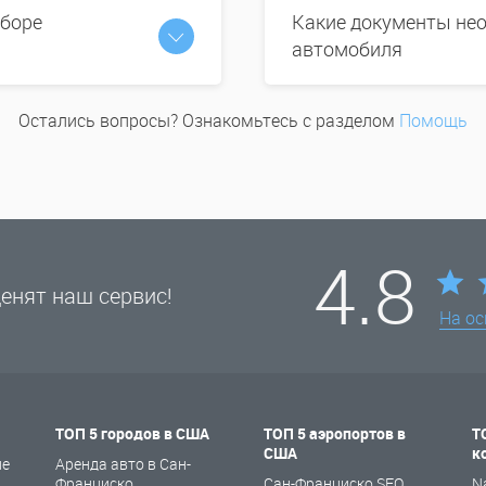
ыборе
Какие документы нео
автомобиля
Остались вопросы? Ознакомьтесь с разделом
Помощь
4.8
енят наш сервис!
На о
ТОП 5 городов в США
ТОП 5 аэропортов в
Т
США
к
не
Аренда авто в Сан-
Франциско
Сан-Франциско SFO
N