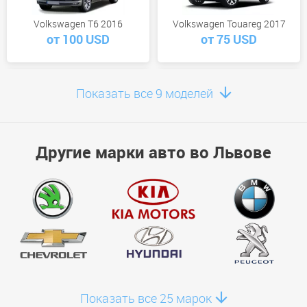
Volkswagen T6 2016
Volkswagen Touareg 2017
от 100 USD
от 75 USD
Показать все 9 моделей
Volkswagen Transporter Long
Volkswagen Golf 7 Wagon
Другие марки авто во Львове
2014
2017
от 60 USD
от 51 USD
Volkswagen T-Roc 2026
Volkswagen ID.4 Crozz 2026
от 0 USD
от 0 USD
Показать все 25 марок