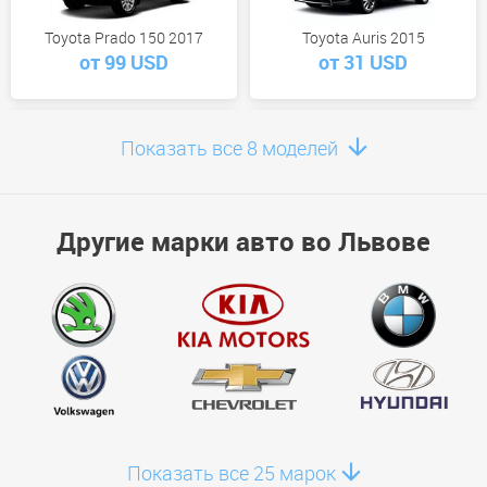
Toyota Prado 150 2017
Toyota Auris 2015
от 99 USD
от 31 USD
Показать все 8 моделей
Toyota Camry 70 2025
Toyota Land Cruiser 200 2019
Другие марки авто во Львове
от 323 USD
от 340 USD
Toyota Corolla 2022
Toyota Rav 4 Hybrid 2026
от 244 USD
от 0 USD
Показать все 25 марок