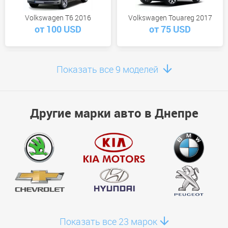
Volkswagen T6 2016
Volkswagen Touareg 2017
от 100 USD
от 75 USD
Показать все 9 моделей
Volkswagen Transporter Long
Volkswagen Golf 7 Wagon
Другие марки авто в Днепре
2014
2017
от 60 USD
от 51 USD
Volkswagen T-Roc 2026
Volkswagen ID.4 Crozz 2026
от 0 USD
от 0 USD
Показать все 23 марок