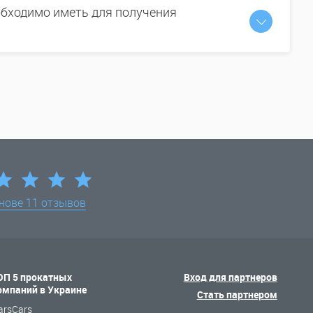
бходимо иметь для получения
снове
11 отзывов
ОП 5 прокатных
Вход для партнеров
омпаний в Украине
Стать партнером
arsCars