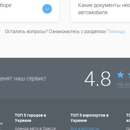
ыборе
Какие документы нео
автомобиля
Остались вопросы? Ознакомьтесь с разделом
Помощь
4.8
енят наш сервис!
На о
ТОП 5 городов в
ТОП 5 аэропортов в
Т
Украине
Украине
к
не
Аренда авто в Одессе
Все аэропорты
N