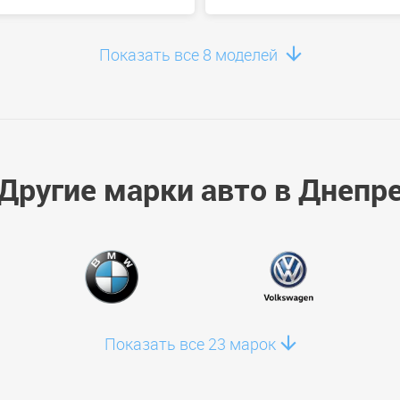
Показать все 8 моделей
ercedes C300 2018
Mercedes Metris 20
Другие марки авто в Днепр
от 100 USD
от 90 USD
Показать все 23 марок