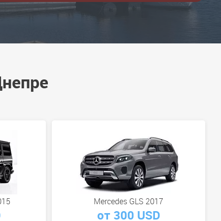
Днепре
015
Mercedes GLS 2017
D
от 300 USD