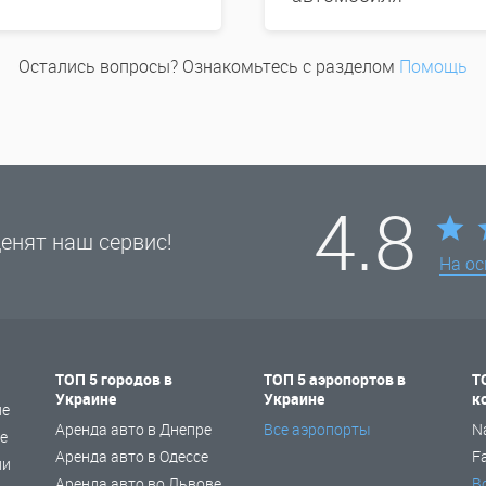
Остались вопросы? Ознакомьтесь с разделом
Помощь
4.8
енят наш сервис!
На о
ТОП 5 городов в
ТОП 5 аэропортов в
Т
Украине
Украине
к
не
Аренда авто в Днепре
Все аэропорты
N
е
Аренда авто в Одессе
F
ии
Аренда авто во Львове
В