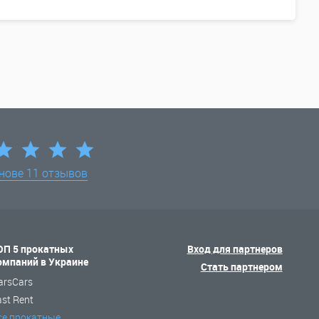
снове
11 отзывов
ОП 5 прокатных
Вход для партнеров
омпаний в Украине
Стать партнером
arsCars
ast Rent
се прокатные