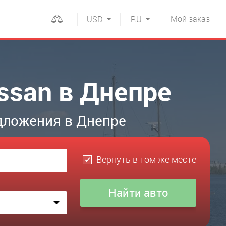
Мой
заказ
USD
RU
ssan в Днепре
дложения в Днепре
Вернуть в том же месте