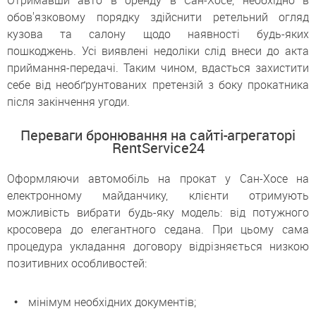
Отримавши авто в оренду в Сан-Хосе, необхідно в
обов'язковому порядку здійснити ретельний огляд
кузова та салону щодо наявності будь-яких
пошкоджень. Усі виявлені недоліки слід внеси до акта
приймання-передачі. Таким чином, вдасться захистити
себе від необґрунтованих претензій з боку прокатника
після закінчення угоди.
Переваги бронювання на сайті-агрегаторі
RentService24
Оформляючи автомобіль на прокат у Сан-Хосе на
електронному майданчику, клієнти отримують
можливість вибрати будь-яку модель: від потужного
кросовера до елегантного седана. При цьому сама
процедура укладання договору відрізняється низкою
позитивних особливостей:
мінімум необхідних документів;