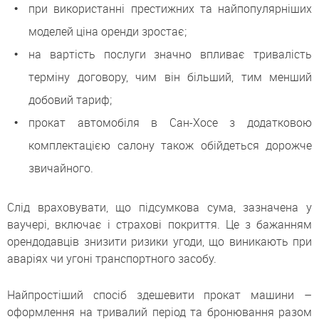
при використанні престижних та найпопулярніших
моделей ціна оренди зростає;
на вартість послуги значно впливає тривалість
терміну договору, чим він більший, тим менший
добовий тариф;
прокат автомобіля в Сан-Хосе з додатковою
комплектацією салону також обійдеться дорожче
звичайного.
Слід враховувати, що підсумкова сума, зазначена у
ваучері, включає і страхові покриття. Це з бажанням
орендодавців знизити ризики угоди, що виникають при
аваріях чи угоні транспортного засобу.
Найпростіший спосіб здешевити прокат машини –
оформлення на тривалий період та бронювання разом