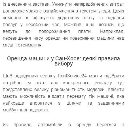
із внесенням застави. Уникнути непередбачених витрат
допоможе уважне ознайомлення з текстом угоди. Деякі
компанії не афішують додаткову плату за надання
послуг у неробочий час. Можливі інші нюанси, що
ведуть до подорожчання плати. Наприклад,
перевищення часу оренди чи повернення машини над
місці її отримання.
Оренда машини у Сан-Хосе: деякі правила
вибору
Щоб відвідувачі сервісу RentService24 могли підібрати
потрібне їм авто для конкретного випадку, тут
представлено велику різноманітність моделей. Клієнти
мають можливість віддати перевагу тій машині, яка
найкраще впоратися з цілями та завданнями
майбутньої подорожі.
Як правило, автомобіль в оренду береться з