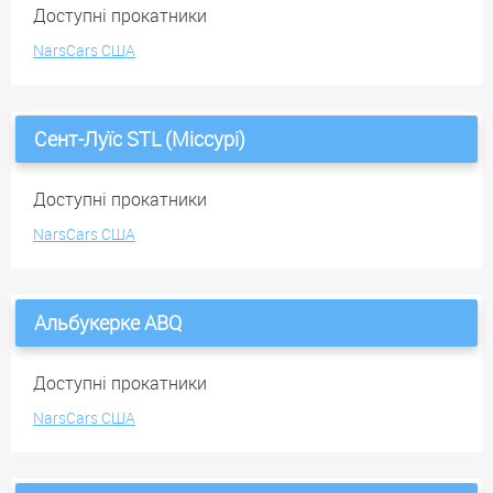
Доступні прокатники
NarsCars США
Сент-Луїс STL (Міссурі)
Доступні прокатники
NarsCars США
Альбукерке ABQ
Доступні прокатники
NarsCars США