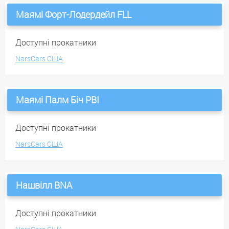
Маямі Форт-Лодердейл FLL
Доступні прокатники
NarsCars США
Маямі Палм Біч PBI
Доступні прокатники
NarsCars США
Нашвілл BNA
Доступні прокатники