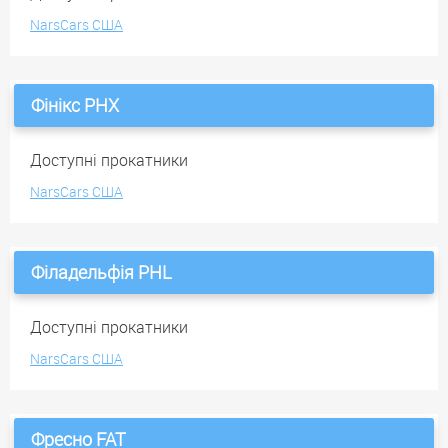
NarsCars США
Фінікс PHX
Доступні прокатники
NarsCars США
Філадельфія PHL
Доступні прокатники
NarsCars США
Фресно FAT