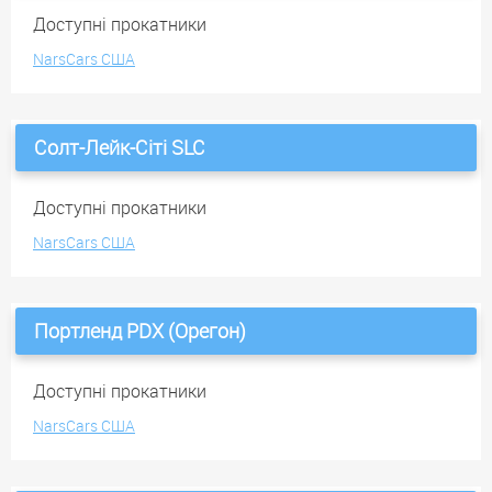
Доступні прокатники
NarsCars США
Солт-Лейк-Сіті SLC
Доступні прокатники
NarsCars США
Портленд PDX (Орегон)
Доступні прокатники
NarsCars США