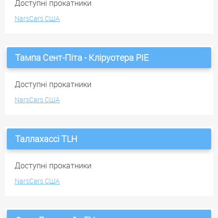
Доступні прокатники
NarsCars США
Тампа Сент-Піта - Кліруотера PIE
Доступні прокатники
NarsCars США
Таллахассі TLH
Доступні прокатники
NarsCars США