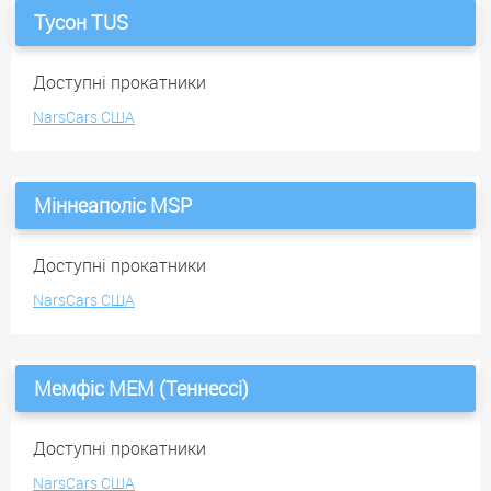
Тусон TUS
Доступні прокатники
NarsCars США
Міннеаполіс MSP
Доступні прокатники
NarsCars США
Мемфіс MEM (Теннессі)
Доступні прокатники
NarsCars США