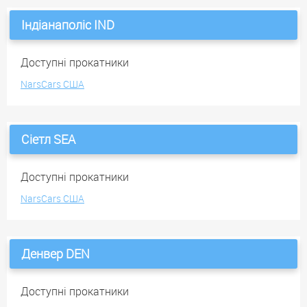
Індіанаполіс IND
Доступні прокатники
NarsCars США
Сіетл SEA
Доступні прокатники
NarsCars США
Денвер DEN
Доступні прокатники