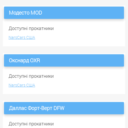
Модесто MOD
Доступні прокатники
NarsCars США
Окснард OXR
Доступні прокатники
NarsCars США
Даллас Форт-Верт DFW
Доступні прокатники