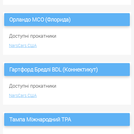
Орландо MCO (Флорида)
Доступні прокатники
NarsCars США
Гартфорд Бредлі BDL (Коннектикут)
Доступні прокатники
NarsCars США
Тампа Міжнародний TPA