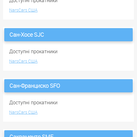
Доступні прокатники
NarsCars США
Сан-Хосе SJC
Доступні прокатники
NarsCars США
Сан-Франциско SFO
Доступні прокатники
NarsCars США
Сакраменто SMF