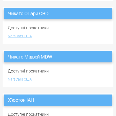
Чикаго О'Гари ORD
Доступні прокатники
NarsCars США
Чикаго Мідвей MDW
Доступні прокатники
NarsCars США
Х'юстон IAH
Доступні прокатники