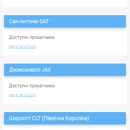
Сан-Антоніо SAT
Доступні прокатники
NarsCars США
Джексонвілл JAX
Доступні прокатники
NarsCars США
Шарлотт CLT (Північна Кароліна)