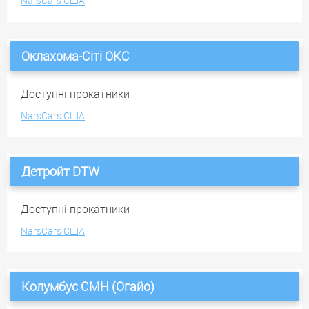
NarsCars США
Оклахома-Сіті OKC
Доступні прокатники
NarsCars США
Детройт DTW
Доступні прокатники
NarsCars США
Колумбус CMH (Огайо)