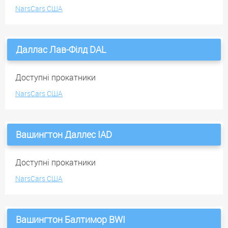
NarsCars США
Даллас Лав-Філд DAL
Доступні прокатники
NarsCars США
Вашингтон Даллес IAD
Доступні прокатники
NarsCars США
Вашингтон Балтимор BWI