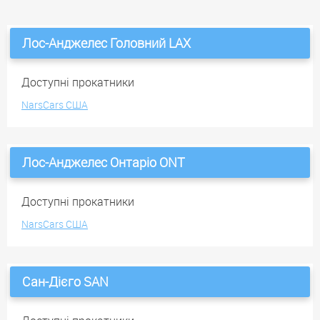
Лос-Анджелес Головний LAX
Доступні прокатники
NarsCars США
Лос-Анджелес Онтаріо ONT
Доступні прокатники
NarsCars США
Сан-Дієго SAN