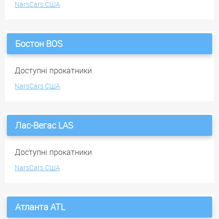
NarsCars США
Бостон BOS
Доступні прокатники
NarsCars США
Лас-Вегас LAS
Доступні прокатники
NarsCars США
Атланта ATL