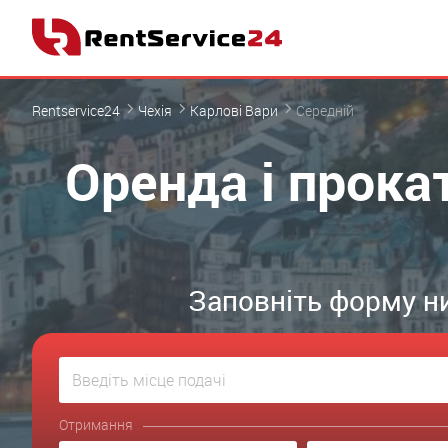
Rentservice24
Чехія
Карлові Вари
Середній
Оренда і прока
Заповніть форму ни
Отримання