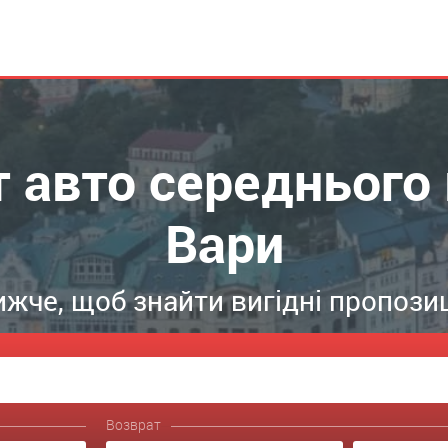
т авто середнього 
Вари
жче, щоб знайти вигідні пропозиц
Возврат