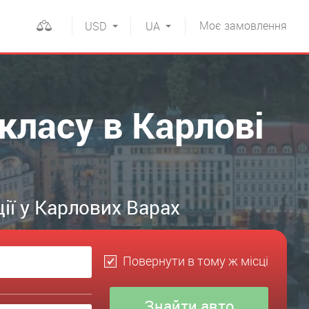
Моє
замовлення
USD
UA
класу в Карлові
ії у Карлових Варах
Повернути в тому ж місці