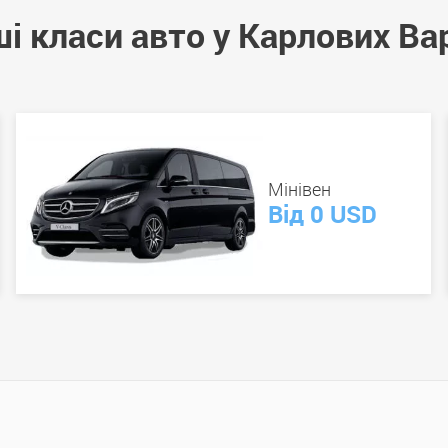
ші класи авто у Карлових Ва
Мінівен
Від 0 USD