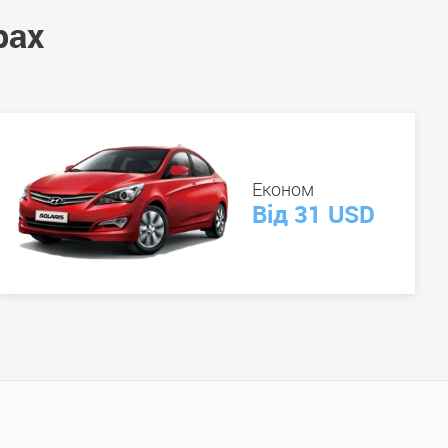
рах
Економ
Від 31 USD