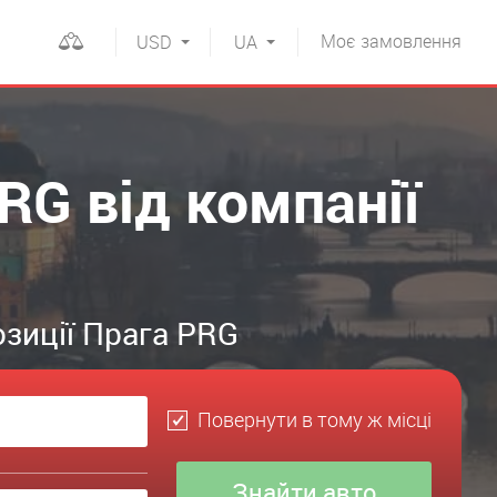
Моє
замовлення
USD
UA
RG від компанії
озиції Прага PRG
Повернути в тому ж місці