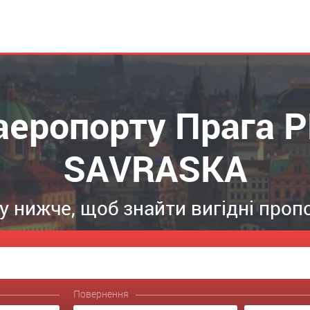
аеропорту Прага P
SAVRASKA
 нижче, щоб знайти вигідні проп
Повернення