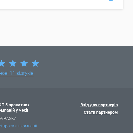
нові
11 відгуків
ОП 5 прокатних
Вхід для партнерів
омпаній у Чехії
Стати партнером
AVRASKA
сі прокатні компанії