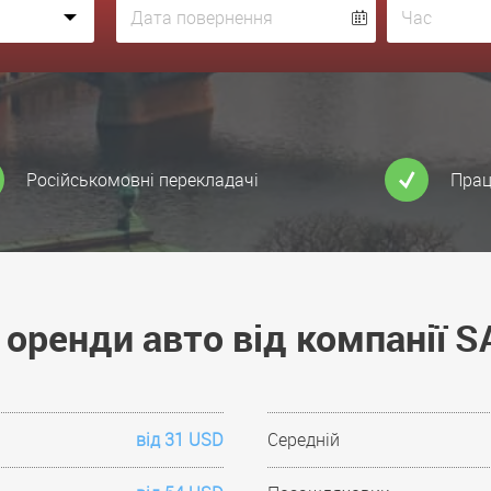
Російськомовні перекладачі
Прац
 оренди авто від компанії
від 31 USD
Середній