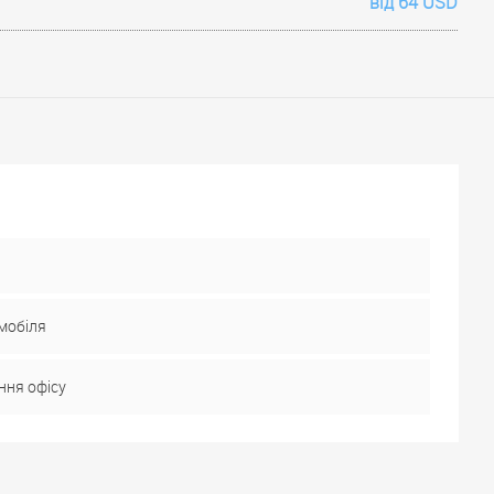
від 64 USD
мобіля
ння офісу