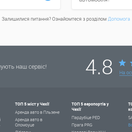
Залишилися питання? Ознайомтеся з розділом
Допомога
4.8
нують наш сервіс!
На ос
ТОП 5 міст у Чехії
ТОП 5 аеропортів у
Т
Чехії
к
і
Аренда авто в Пльзене
Пардубіце PED
S
і
Аренда авто в
Оломоуце
Прага PRG
В
ї