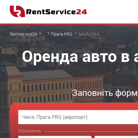
Rentservice24
...
Прага PRG
SAVRASKA
Оренда авто в 
Заповніть форму
Отримання