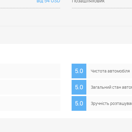
від 54 USD
Позашляховик
5.0
Чистота автомобіля
5.0
Загальний стан авто
5.0
Зручність розташува