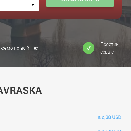
Простий
юємо по всій Чехії
сервіс
 SAVRASKA
від 38 USD