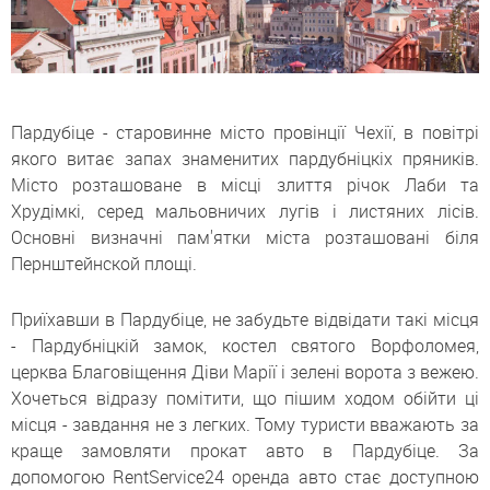
Пардубіце - старовинне місто провінції Чехії, в повітрі
якого витає запах знаменитих пардубніцкіх пряників.
Місто розташоване в місці злиття річок Лаби та
Хрудімкі, серед мальовничих лугів і листяних лісів.
Основні визначні пам'ятки міста розташовані біля
Пернштейнской площі.
Приїхавши в Пардубіце, не забудьте відвідати такі місця
- Пардубніцкій замок, костел святого Ворфоломея,
церква Благовіщення Діви Марії і зелені ворота з вежею.
Хочеться відразу помітити, що пішим ходом обійти ці
місця - завдання не з легких. Тому туристи вважають за
краще замовляти прокат авто в Пардубіце. За
допомогою RentService24 оренда авто стає доступною