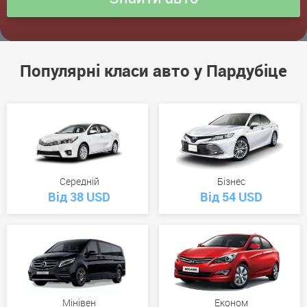
Популярні класи авто у Пардубіце
Середній
Бізнес
Від 38 USD
Від 54 USD
Мінівен
Економ