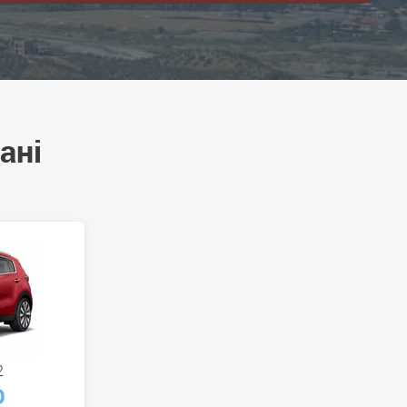
ані
2
D