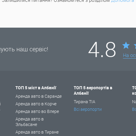
Залишилися питання? Ознайомтеся з розділом
Допомога
4.8
нують наш сервіс!
На ос
ТОП 5 міст в Албанії
ТОП 5 аеропортів в
Т
Албанії
к
і
Аренда авто в Саранде
Тирана TIA
N
і
Аренда авто в Корче
Всі аеропорти
В
ї
Аренда авто во Влере
Аренда авто в
Эльбасане
Аренда авто в Тиране