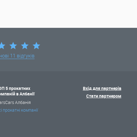
нові
11 відгуків
ОП 5 прокатних
Вхід для партнерів
омпаній в Албанії
Стати партнером
arsCars Албанія
сі прокатні компанії