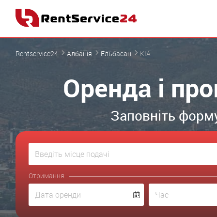
Rentservice24
Албанія
Ельбасан
KIA
Оренда і про
Заповніть форму
Отримання