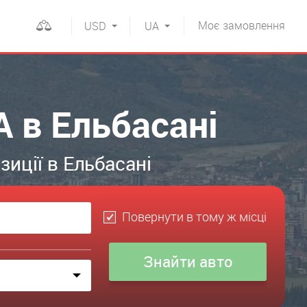
Моє
замовлення
USD
UA
A в Ельбасані
иції в Ельбасані
Повернути в тому ж місці