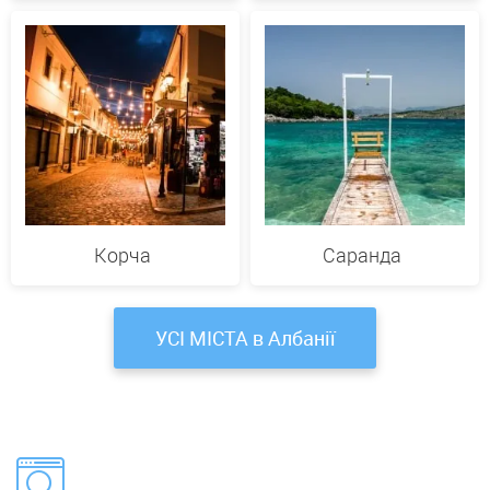
Корча
Саранда
УСІ МІСТА в Албанії