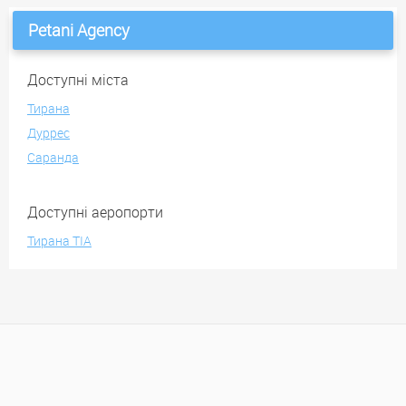
Petani Agency
Доступні міста
Тирана
Дуррес
Саранда
Доступні аеропорти
Тирана TIA