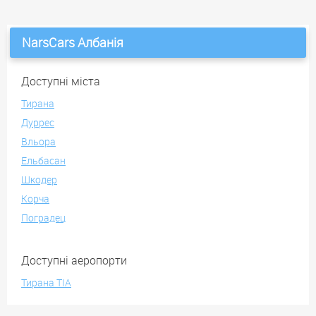
NarsCars Албанія
Доступні міста
Тирана
Дуррес
Вльора
Ельбасан
Шкодер
Корча
Поградец
Доступні аеропорти
Тирана TIA