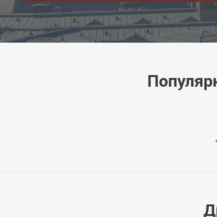
Популяр
Д