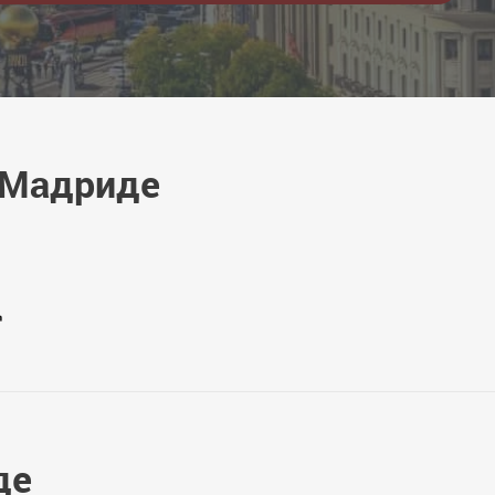
 Мадриде
де