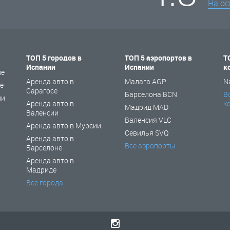
На о
ТОП 5 городов в
ТОП 5 аэропортов в
Т
Испании
Испании
к
не
Аренда авто в
Малага AGP
N
е
Сарагосе
Барселона BCN
В
ии
Аренда авто в
к
Мадрид MAD
Валенсии
Валенсия VLC
Аренда авто в Мурсии
Севилья SVQ
Аренда авто в
Все аэропорты
Барселоне
Аренда авто в
Мадриде
Все города