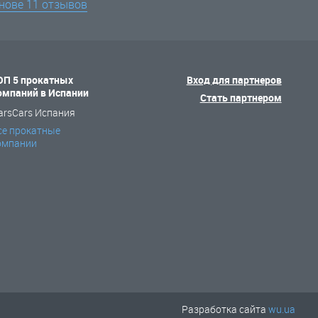
снове
11 отзывов
ОП 5 прокатных
Вход для партнеров
омпаний в Испании
Стать партнером
arsCars Испания
се прокатные
омпании
Разработка сайта
wu.ua