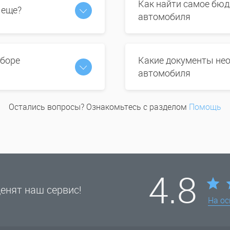
Как найти самое бюд
 еще?
автомобиля
ыборе
Какие документы нео
автомобиля
Остались вопросы? Ознакомьтесь с разделом
Помощь
4.8
енят наш сервис!
На о