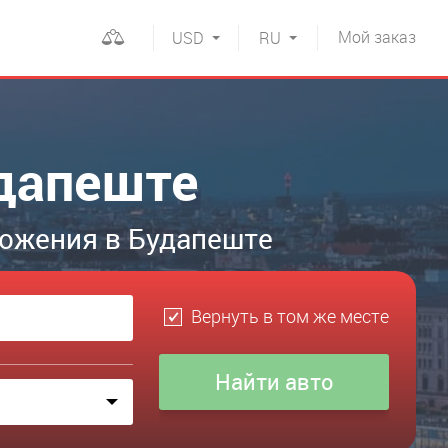
Мой
заказ
USD
RU
удапеште
ложения в Будапеште
Вернуть в том же месте