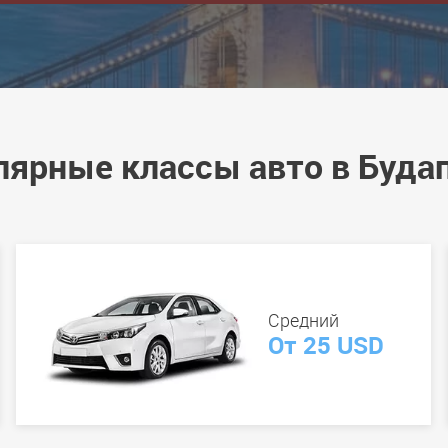
лярные классы авто в Буда
Средний
От 25 USD