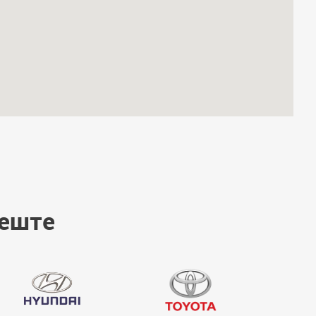
пеште