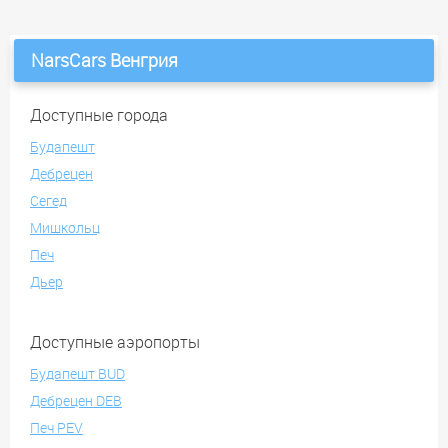
NarsCars Венгрия
Доступные города
Будапешт
Дебрецен
Сегед
Мишкольц
Печ
Дьер
Доступные аэропорты
Будапешт BUD
Дебрецен DEB
Печ PEV