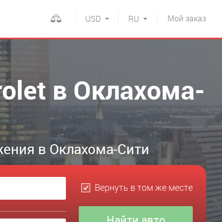
Мой
заказ
USD
RU
olet в Оклахома-
жения в Оклахома-Сити
Вернуть в том же месте