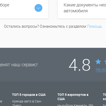
ыборе
Какие документы нео
автомобиля
Остались вопросы? Ознакомьтесь с разделом
Помощь
4.8
енят наш сервис!
На о
ТОП 5 городов в США
ТОП 5 аэропортов в
Т
США
к
не
Аренда авто в Сан-
Диего
Нью-Йорк Кеннеди JFK
N