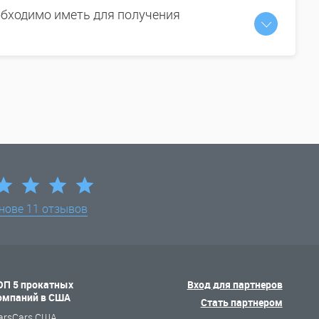
бходимо иметь для получения
снове
11 отзывов
ОП 5 прокатных
Вход для партнеров
омпаний в США
Стать партнером
arsCars США