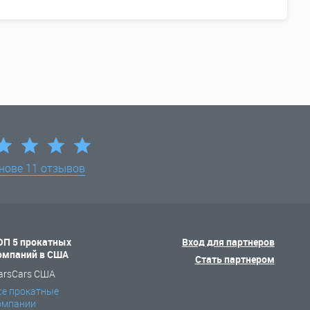
снове
11 отзывов
ОП 5 прокатных
Вход для партнеров
омпаний в США
Стать партнером
arsCars США
се прокатные
омпании