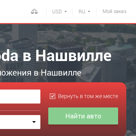
Мой
заказ
USD
RU
oda в Нашвилле
ложения в Нашвилле
Вернуть в том же месте