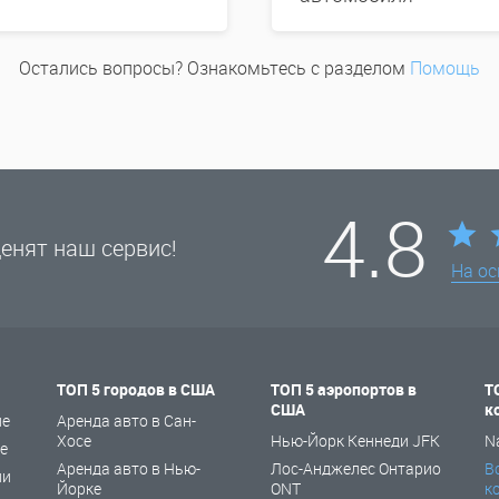
Остались вопросы? Ознакомьтесь с разделом
Помощь
4.8
енят наш сервис!
На о
ТОП 5 городов в США
ТОП 5 аэропортов в
Т
США
к
не
Аренда авто в Сан-
Хосе
Нью-Йорк Кеннеди JFK
N
е
Аренда авто в Нью-
Лос-Анджелес Онтарио
В
ии
Йорке
ONT
к