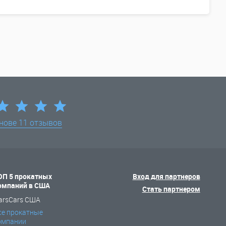
снове
11 отзывов
ОП 5 прокатных
Вход для партнеров
омпаний в США
Стать партнером
arsCars США
се прокатные
омпании