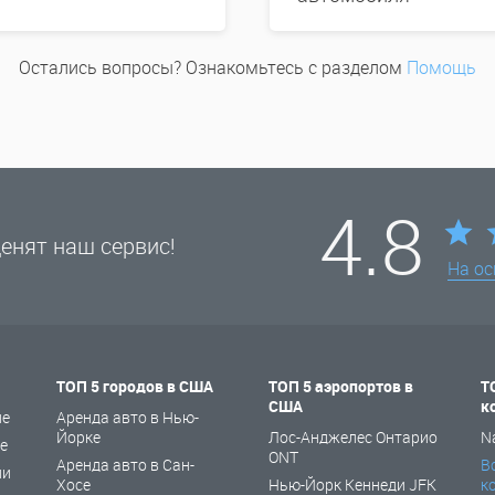
Остались вопросы? Ознакомьтесь с разделом
Помощь
4.8
енят наш сервис!
На о
ТОП 5 городов в США
ТОП 5 аэропортов в
Т
США
к
не
Аренда авто в Нью-
Йорке
Лос-Анджелес Онтарио
N
е
ONT
Аренда авто в Сан-
В
ии
Хосе
Нью-Йорк Кеннеди JFK
к