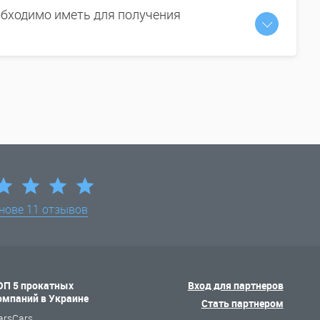
бходимо иметь для получения
снове
11 отзывов
ОП 5 прокатных
Вход для партнеров
омпаний в Украине
Стать партнером
arsCars