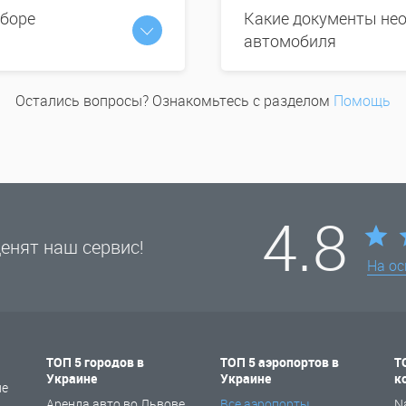
ыборе
Какие документы нео
автомобиля
Остались вопросы? Ознакомьтесь с разделом
Помощь
4.8
енят наш сервис!
На о
ТОП 5 городов в
ТОП 5 аэропортов в
Т
Украине
Украине
к
не
Аренда авто во Львове
Все аэропорты
N