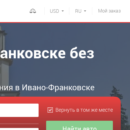
Мой
заказ
USD
RU
анковске без
ния в Ивано-Франковске
Вернуть в том же месте