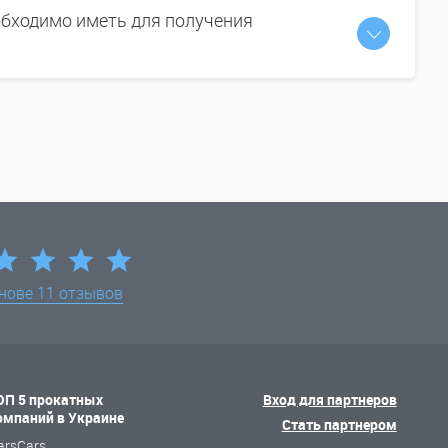
бходимо иметь для получения
снове
11 отзывов
ОП 5 прокатных
Вход для партнеров
омпаний в Украине
Стать партнером
arsCars