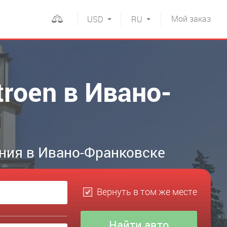
Мой
заказ
USD
RU
roen в Ивано-
ния в Ивано-Франковске
Вернуть в том же месте