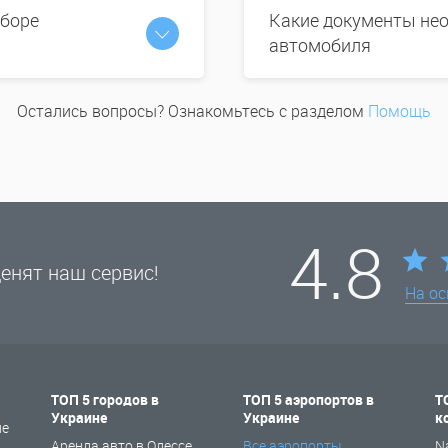
ыборе
Какие документы нео
автомобиля
Остались вопросы? Ознакомьтесь с разделом
Помощь
4.8
енят наш сервис!
На о
ТОП 5 городов в
ТОП 5 аэропортов в
Т
Украине
Украине
к
не
Аренда авто в Одессе
Все аэропорты
N