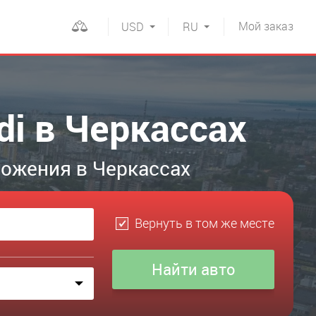
Мой
заказ
USD
RU
di в Черкассах
ложения в Черкассах
Вернуть в том же месте