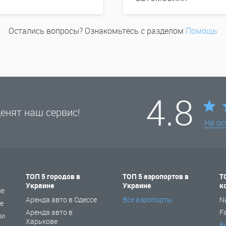
Остались вопросы? Ознакомьтесь с разделом
Помощь
4.8
енят наш сервис!
На о
ТОП 5 городов в
ТОП 5 аэропортов в
Т
Украине
Украине
к
не
Аренда авто в Одессе
Все аэропорты
N
е
Аренда авто в
F
ии
Харькове
В