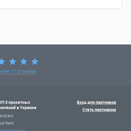
снове
11 отзывов
ОП 5 прокатных
Вход для партнеров
омпаний в Украине
Стать партнером
arsCars
ast Rent
се прокатные