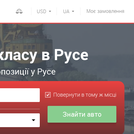
Моє
замовлення
USD
UA
класу в Русе
позиції у Русе
Повернути в тому ж місці