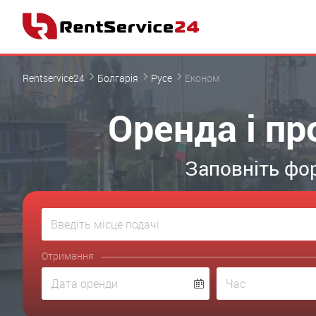
Rentservice24
Болгарія
Русе
Економ
Оренда і пр
Заповніть фор
Отримання