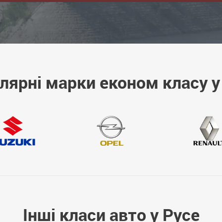
лярні марки економ класу у
Інші класи авто у Русе