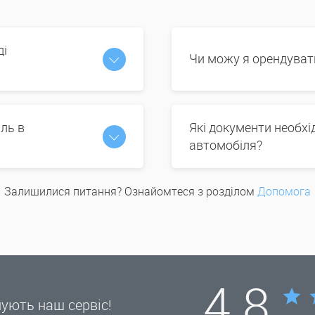
ді
Чи можу я орендуват
ль в
Які документи необх
автомобіля?
Залишилися питання? Ознайомтеся з розділом
Допомога
4.8
нують наш сервіс!