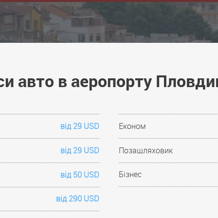
си авто в аеропорту Пловд
від 29 USD
Економ
від 29 USD
Позашляховик
Бізнес
від 50 USD
від 290 USD