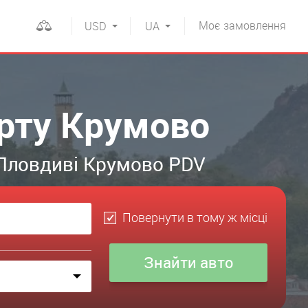
Моє
замовлення
USD
UA
орту Крумово
 Пловдиві Крумово PDV
Повернути в тому ж місці