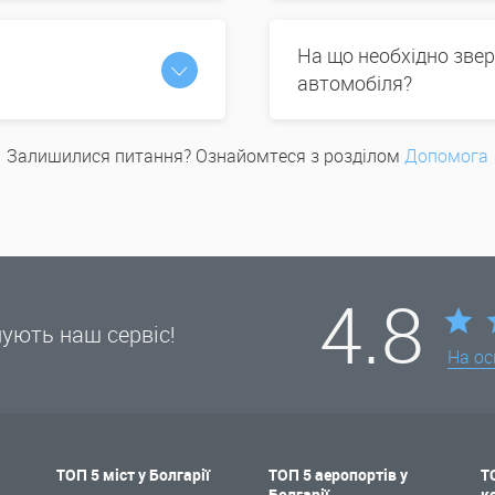
На що необхідно звер
автомобіля?
Залишилися питання? Ознайомтеся з розділом
Допомога
4.8
нують наш сервіс!
На ос
ТОП 5 міст у Болгарії
ТОП 5 аеропортів у
Т
Болгарії
к