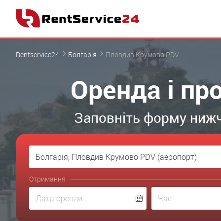
Rentservice24
Болгарія
Пловдив Крумово PDV
Оренда і пр
Заповніть форму нижч
Отримання