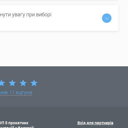
нути увагу при виборі
нові
11 відгуків
ОП 5 прокатних
Вхід для партнерів
омпаній у Болгарії