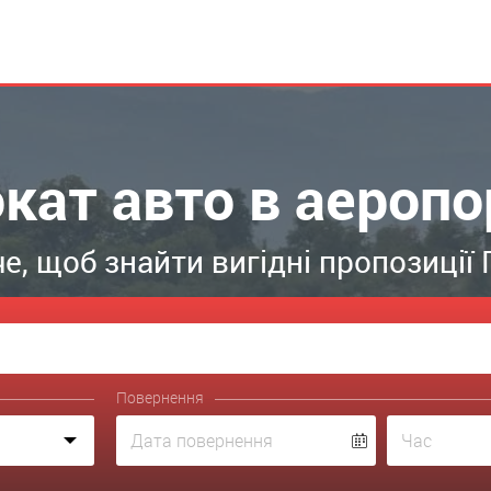
окат авто в аероп
е, щоб знайти вигідні пропозиції
Повернення