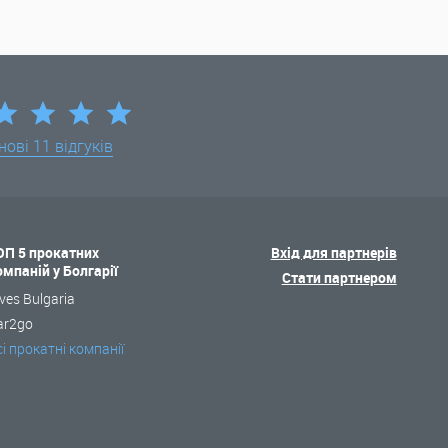
нові
11 відгуків
ОП 5 прокатних
Вхід для партнерів
омпаній у Болгарії
Стати партнером
ves Bulgaria
ar2go
сі прокатні компанії