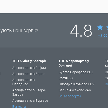
4.8
нують наш сервіс!
На ос
ТОП 5 міст у Болгарії
ТОП 5 аеропортів у
Т
Болгарії
к
і
Аренда авто в Софии
Бургас Сарафово BOJ
Di
і
Аренда авто в Варне
Софія SOF
C
ї
Аренда авто в
Пловдиве
Пловдив Крумово PDV
В
Аренда авто в Стара-
Варна Аксаково VAR
Загора
Всі аеропорти
Аренда авто в Бургасе
Всі міста