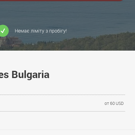
Немає ліміту з пробігу!
es Bulgaria
от 60 USD