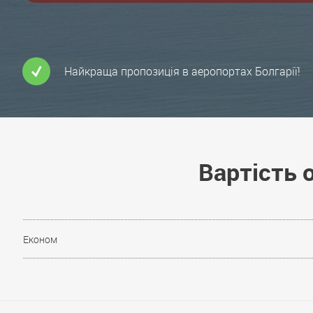
Найкраща пропозиція в аеропортах Болгарії!
Вартість о
Економ