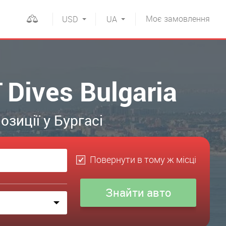
Моє
замовлення
USD
UA
 Dives Bulgaria
зиції у Бургасі
Повернути в тому ж місці