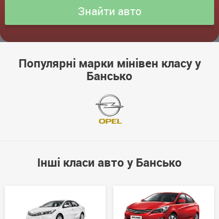
Популярні марки мінівен класу у
Бансько
Інші класи авто у Бансько