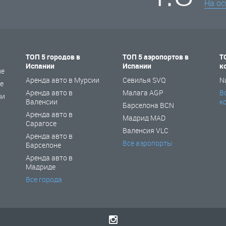
На о
ТОП 5 городов в
ТОП 5 аэропортов в
Т
Испании
Испании
к
не
Аренда авто в Мурсии
Севилья SVQ
N
е
Аренда авто в
Малага AGP
В
ии
Валенсии
к
Барселона BCN
Аренда авто в
Мадрид MAD
Сарагосе
Валенсия VLC
Аренда авто в
Все аэропорты
Барселоне
Аренда авто в
Мадриде
Все города