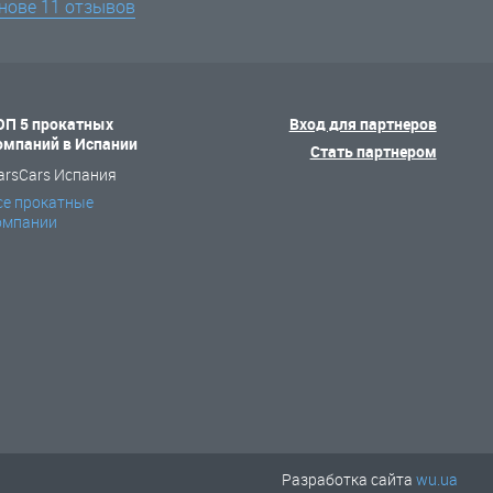
снове
11 отзывов
ОП 5 прокатных
Вход для партнеров
омпаний в Испании
Стать партнером
arsCars Испания
се прокатные
омпании
Разработка сайта
wu.ua