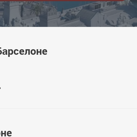
Барселоне
оне