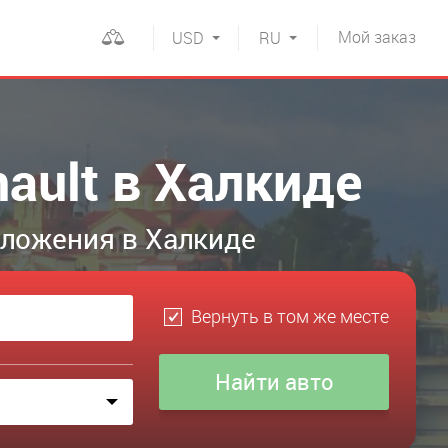
Мой
заказ
USD
RU
ault в Халкиде
дложения в Халкиде
Вернуть в том же месте