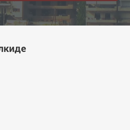
алкиде