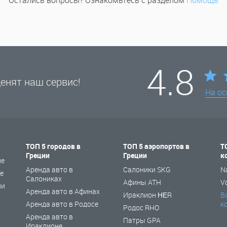
Остались вопросы? Ознакомьтесь с разделом
Помощь
4.8
енят наш сервис!
На о
ТОП 5 городов в
ТОП 5 аэропортов в
Т
Греции
Греции
к
не
Аренда авто в
Салоники SKG
N
е
Салониках
Афины ATH
V
ии
Аренда авто в Афинах
Ираклион ΗΕR
В
Аренда авто в Родосе
к
Родос RHO
Аренда авто в
Патры GPA
Ираклионе