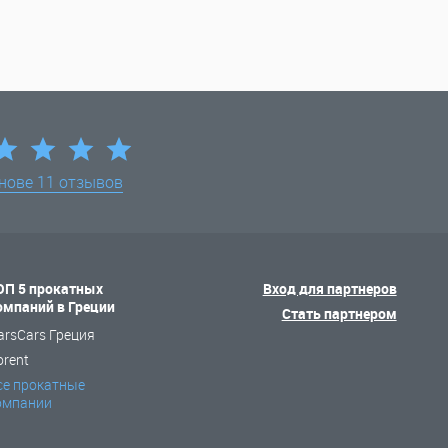
снове
11 отзывов
ОП 5 прокатных
Вход для партнеров
омпаний в Греции
Стать партнером
arsCars Греция
orent
се прокатные
омпании