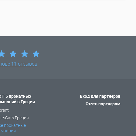
снове
11 отзывов
ОП 5 прокатных
Вход для партнеров
омпаний в Греции
Стать партнером
orent
arsCars Греция
се прокатные
омпании