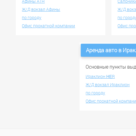
Афины ATH
Салоник
Ж/Д вокзал Афины
Ж/Д вокз
по городу
по город
Офис прокатной компании
Офис пр
Аренда авто в Ира
Основные пункты вы
Ираклион ΗΕR
Ж/Д вокзал Ираклион
по городу
Офис прокатной компан