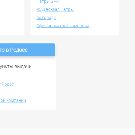
Патры GPA
Ж/Д вокзал Патры
по городу
Офис прокатной компании
то в Родосе
ункты выдачи
т Родос
ной компании