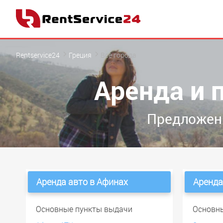
Rentservice24
Греция
Все города
Аренда и 
Предложени
Аренда авто в Афинах
Аренда
Основные пункты выдачи
Основн