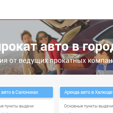
прокат авто в горо
я от ведущих прокатных компан
 авто в Салониках
Аренда авто в Халкиде
ые пункты выдачи
Основные пункты выдач