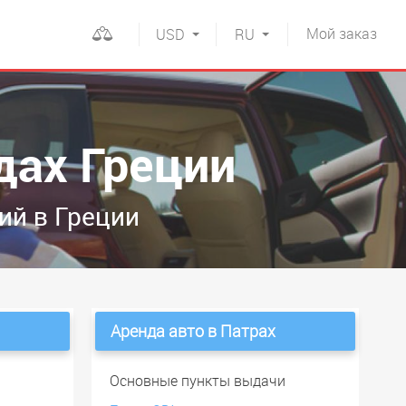
Мой
заказ
USD
RU
дах Греции
ий в Греции
Аренда авто в Патрах
и
Основные пункты выдачи