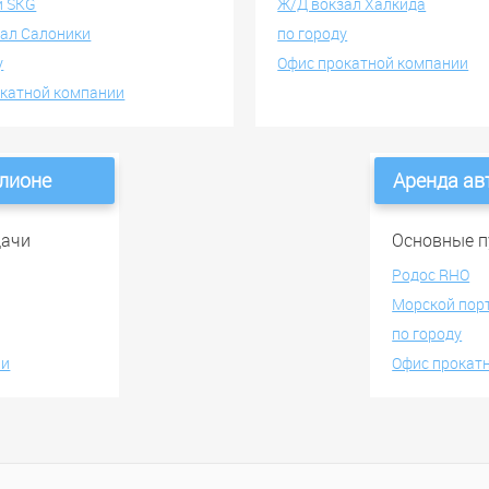
и SKG
Ж/Д вокзал Халкида
ал Салоники
по городу
у
Офис прокатной компании
окатной компании
клионе
Аренда ав
дачи
Основные п
Родос RHO
Морской пор
по городу
ии
Офис прокат