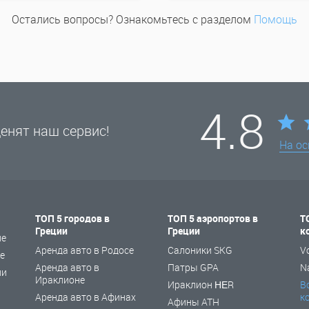
Остались вопросы? Ознакомьтесь с разделом
Помощь
4.8
енят наш сервис!
На о
ТОП 5 городов в
ТОП 5 аэропортов в
Т
Греции
Греции
к
не
Аренда авто в Родосе
Салоники SKG
V
е
Аренда авто в
Патры GPA
N
ии
Ираклионе
Ираклион ΗΕR
В
Аренда авто в Афинах
к
Афины ATH