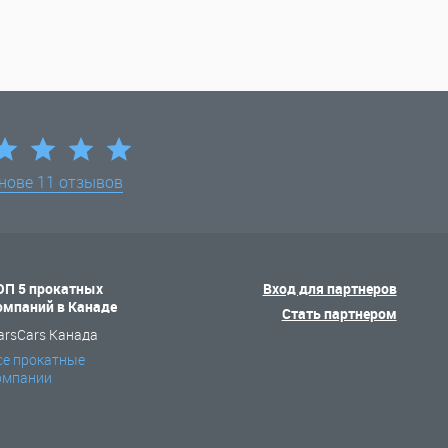
снове
11 отзывов
ОП 5 прокатных
Вход для партнеров
омпаний в Канаде
Стать партнером
arsCars Канада
се прокатные
омпании