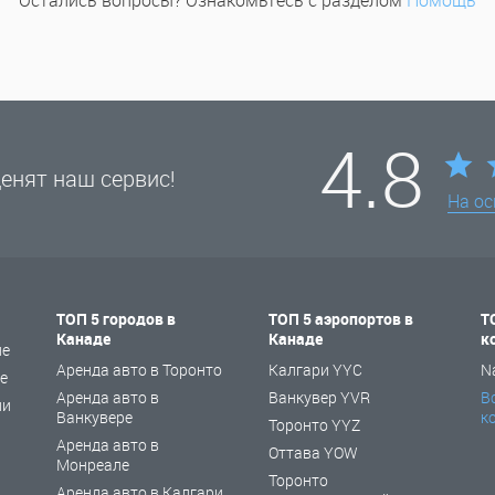
Остались вопросы? Ознакомьтесь с разделом
Помощь
4.8
енят наш сервис!
На о
ТОП 5 городов в
ТОП 5 аэропортов в
Т
Канаде
Канаде
к
не
Аренда авто в Торонто
Калгари YYC
N
е
Аренда авто в
Ванкувер YVR
В
ии
Ванкувере
к
Торонто YYZ
Аренда авто в
Оттава YOW
Монреале
Торонто
Аренда авто в Калгари