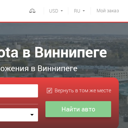
Мой
заказ
USD
RU
ota в Виннипеге
ложения в Виннипеге
Вернуть в том же месте