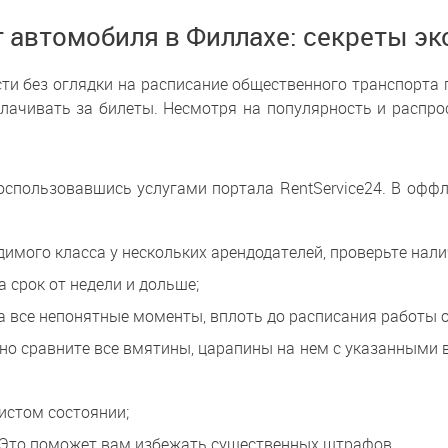
 автомобиля в Филлахе: секреты э
ти без оглядки на расписание общественного транспорта п
лачивать за билеты. Несмотря на популярность и распро
оспользовавшись услугами портала RentService24. В офф
димого класса у нескольких арендодателей, проверьте нал
 срок от недели и дольше;
а все непонятные моменты, вплоть до расписания работы 
о сравните все вмятины, царапины на нем с указанными в 
истом состоянии;
 Это поможет вам избежать существенных штрафов.