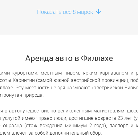
Показать все 8 марок
Аренда авто в Филлахе
ми курортами, местным пивом, ярким карнавалом и ро
соты Каринтии (самой южной австрийской провинции), поб
лахе. Эту местность не зря называют «австрийской Ривье
етронутая природа.
ся в автопутешествие по великолепным магистралям, шо
я услугой имеют право люди, достигшие возраста 23 лет (
образца (стаж вождения минимум 2 года), паспорт и к
лем влечет за собой дополнительный сбор.