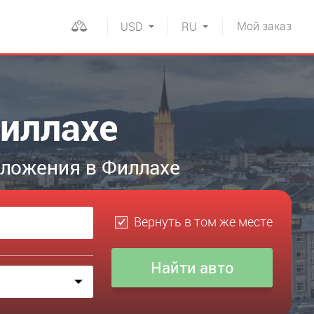
Мой
заказ
USD
RU
Филлахе
дложения в Филлахе
Вернуть в том же месте