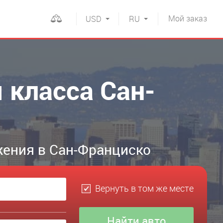
Мой
заказ
USD
RU
 класса Сан-
жения в Сан-Франциско
Вернуть в том же месте