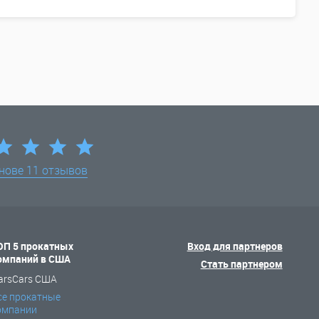
снове
11 отзывов
ОП 5 прокатных
Вход для партнеров
омпаний в США
Стать партнером
arsCars США
се прокатные
омпании