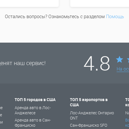
Остались вопросы? Ознакомьтесь с разделом
Помощь
4.8
енят наш сервис!
На о
ТОП 5 городов в США
ТОП 5 аэропортов в
Т
США
к
не
Аренда авто в Лос-
Анджелесе
Лос-Анджелес Онтарио
N
е
ONT
Аренда авто в Сан-
В
ии
Франциско
Сан-Франциско SFO
к