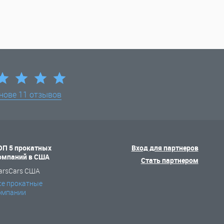
снове
11 отзывов
ОП 5 прокатных
Вход для партнеров
омпаний в США
Стать партнером
arsCars США
се прокатные
омпании