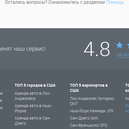
Остались вопросы? Ознакомьтесь с разделом
Помощь
4.8
енят наш сервис!
На о
ТОП 5 городов в США
ТОП 5 аэропортов в
Т
США
к
не
Аренда авто в Лос-
Анджелесе
Лос-Анджелес Онтарио
N
е
ONT
Аренда авто в Нью-
В
ии
Йорке
Нью-Йорк Кеннеди JFK
к
Аренда авто в Сан-
Сан-Диего SAN
Диего
Сан-Франциско SFO