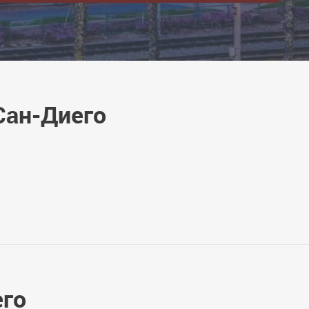
Сан-Диего
его