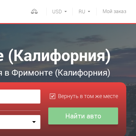
Мой
заказ
USD
RU
е (Калифорния)
я в Фримонте (Калифорния)
Вернуть в том же месте