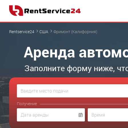
Rentservice24
США
Фримонт (Калифорния)
Аренда автомо
Заполните форму ниже, чт
Получение