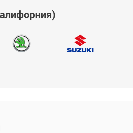
Калифорния)
ы