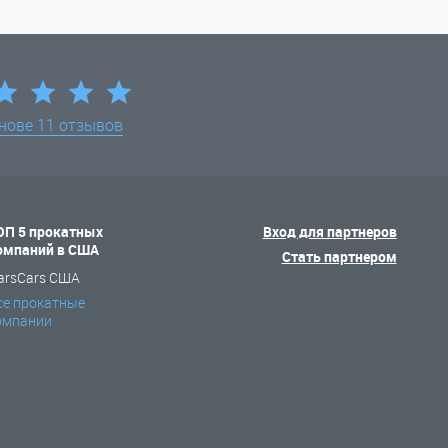
снове
11 отзывов
ОП 5 прокатных
Вход для партнеров
омпаний в США
Стать партнером
arsCars США
се прокатные
омпании