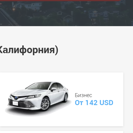
Калифорния)
Бизнес
От 142 USD