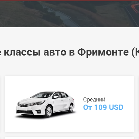
 классы авто в Фримонте (
Средний
От 109 USD