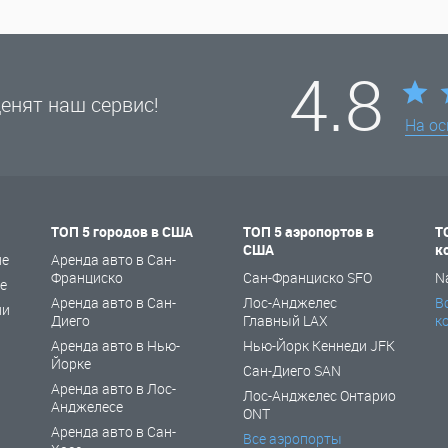
4.8
енят наш сервис!
На о
ТОП 5 городов в США
ТОП 5 аэропортов в
Т
США
к
не
Аренда авто в Сан-
Франциско
Сан-Франциско SFO
N
е
Аренда авто в Сан-
Лос-Анджелес
В
ии
Диего
Главный LAX
к
Аренда авто в Нью-
Нью-Йорк Кеннеди JFK
Йорке
Сан-Диего SAN
Аренда авто в Лос-
Лос-Анджелес Онтарио
Анджелесе
ONT
Аренда авто в Сан-
Все аэропорты