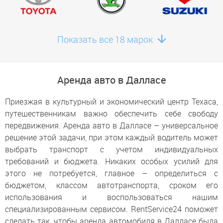
Забронировать здесь
Фриско
Показать все 18 марок
Забронировать здесь
Саутлейк
Забронировать здесь
Аренда авто в Далласе
Арлингтон
Приезжая в культурный и экономический центр Техаса,
Забронировать здесь
путешественникам важно обеспечить себе свободу
Ирвинг
передвижения. Аренда авто в Далласе – универсальное
Забронировать здесь
решение этой задачи, при этом каждый водитель может
Данканвилл
выбрать транспорт с учетом индивидуальных
требований и бюджета. Никаких особых усилий для
Забронировать здесь
этого не потребуется, главное – определиться с
Мескит
бюджетом, классом автотранспорта, сроком его
Забронировать здесь
использования и воспользоваться нашим
специализированным сервисом. RentService24 поможет
сделать так, чтобы аренда автомобиля в Далласе была