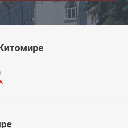
 Житомире
ире