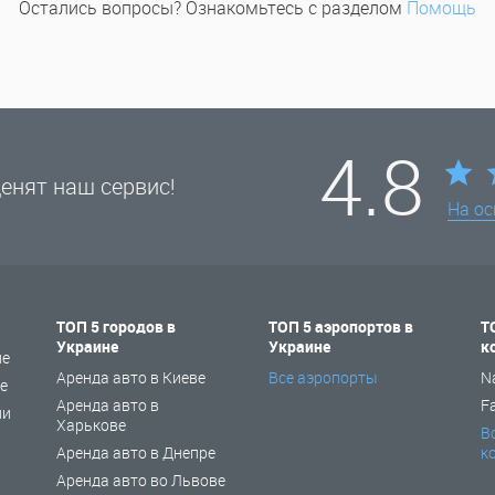
Остались вопросы? Ознакомьтесь с разделом
Помощь
4.8
енят наш сервис!
На о
ТОП 5 городов в
ТОП 5 аэропортов в
Т
Украине
Украине
к
не
Аренда авто в Киеве
Все аэропорты
N
е
Аренда авто в
F
ии
Харькове
В
Аренда авто в Днепре
к
Аренда авто во Львове