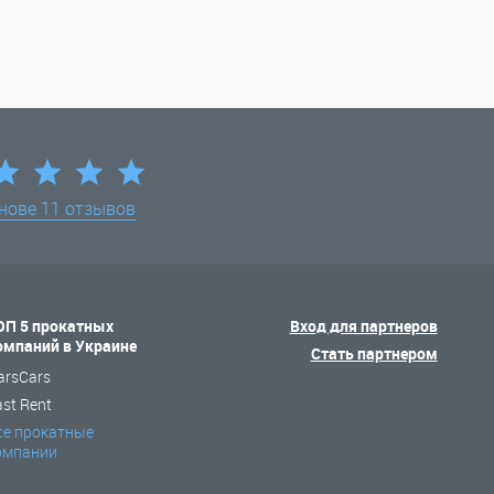
снове
11 отзывов
ОП 5 прокатных
Вход для партнеров
омпаний в Украине
Стать партнером
arsCars
ast Rent
се прокатные
омпании