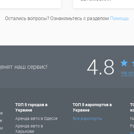
Остались вопросы? Ознакомьтесь с разделом
Помощь
4.8
енят наш сервис!
На о
ТОП 5 городов в
ТОП 5 аэропортов в
Т
Украине
Украине
к
не
Аренда авто в Одессе
Все аэропорты
N
е
Аренда авто в
F
ии
Харькове
В