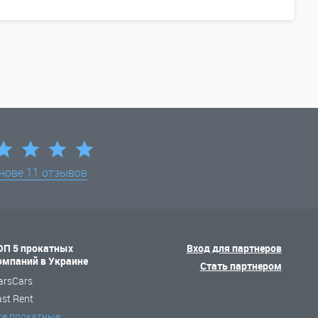
снове
11 отзывов
ОП 5 прокатных
Вход для партнеров
омпаний в Украине
Стать партнером
arsCars
ast Rent
се прокатные