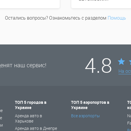
Остались вопросы? Ознакомьтесь с разделом
Помощь
4.8
енят наш сервис!
На о
ТОП 5 городов в
ТОП 5 аэропортов в
Т
Украине
Украине
к
не
Аренда авто в
Все аэропорты
N
е
Харькове
F
ии
Аренда авто в Днепре
В