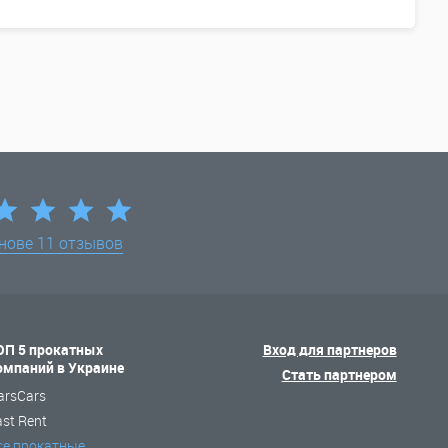
снове
11 отзывов
ОП 5 прокатных
Вход для партнеров
омпаний в Украине
Стать партнером
arsCars
ast Rent
се прокатные