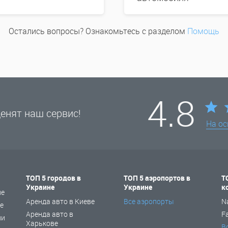
Остались вопросы? Ознакомьтесь с разделом
Помощь
4.8
енят наш сервис!
На о
ТОП 5 городов в
ТОП 5 аэропортов в
Т
Украине
Украине
к
не
Аренда авто в Киеве
Все аэропорты
N
е
Аренда авто в
F
ии
Харькове
В