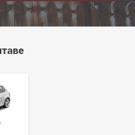
лтаве
0