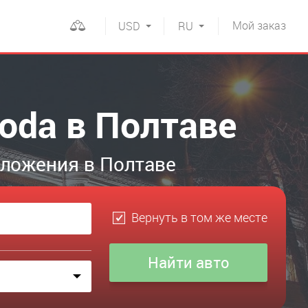
Мой
заказ
USD
RU
oda в Полтаве
дложения в Полтаве
Вернуть в том же месте