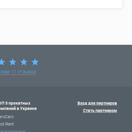
снове
11 отзывов
ОП 5 прокатных
Вход для партнеров
омпаний в Украине
Стать партнером
arsCars
ast Rent
се прокатные