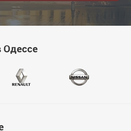
в Одессе
е