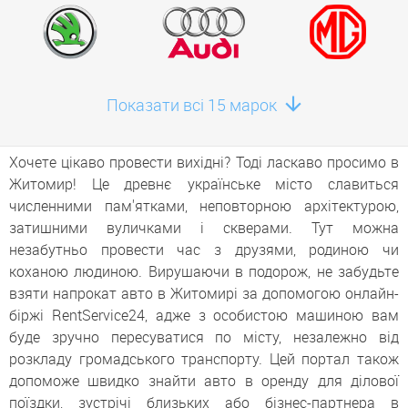
Показати всі 15 марок
Хочете цікаво провести вихідні? Тоді ласкаво просимо в
Житомир! Це древнє українське місто славиться
численними пам'ятками, неповторною архітектурою,
затишними вуличками і скверами. Тут можна
незабутньо провести час з друзями, родиною чи
коханою людиною. Вирушаючи в подорож, не забудьте
взяти напрокат авто в Житомирі за допомогою онлайн-
біржі RentService24, адже з особистою машиною вам
буде зручно пересуватися по місту, незалежно від
розкладу громадського транспорту. Цей портал також
допоможе швидко знайти авто в оренду для ділової
поїздки, зустрічі близьких або бізнес-партнера в