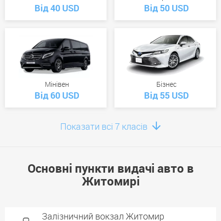
Від 40 USD
Від 50 USD
Мінівен
Бізнес
Від 60 USD
Від 55 USD
Показати всі 7 класів
Основні пункти видачі авто в
Преміум
Житомирі
Від 290 USD
Залізничний вокзал Житомир