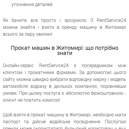
уточнення деталей.
Як бачите, все просто і зрозуміло. З RentService24
можна знайти і взяти в оренду машину в Житомирі
всього за пару хвилин!
Прокат машин в Житомирі: що потрібно
знати
Онлайн-сервіс RentService24 є посередником між
клієнтом і прокатними фірмами. За допомогою цього
сайту можна швидко вибрати відповідну марку і модель
автомобіля відразу в дкількох компаніях, порівнявши
умови. При цьому послуга є абсолютно безкоштовною -
клієнт не платить комісію!
Щоб взяти в прокат машину в Житомирі, необхідно мати
паспорт та дійсне водійське посвідчення. Послугою
оренди може скористатися будь-який користувач у віці