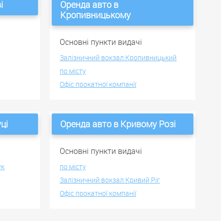
і
Оренда авто в
Кропивницькому
Основні пункти видачі
Залізничний вокзал Кропивницький
по місту
Офіс прокатної компанії
ці
Оренда авто в Кривому Розі
Основні пункти видачі
ук
по місту
Залізничний вокзал Кривий Ріг
Офіс прокатної компанії