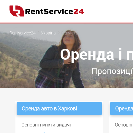
Rentservice24
Україна
Всі міста
Оренда і 
Пропозиції
Оренда авто в Харкові
Оренда
Основні пункти видачі
Основні