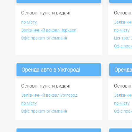
Основні пункти видачі
Основні
по місту
Залізнич
Залізничний вокзал Черкаси
по місту
Офіс прокатної компанії
Централ
Офіс про
Оренда авто в Ужгороді
Оренда
Основні пункти видачі
Основні
Залізничний вокзал Ужгород
Залізнич
по місту
по місту
Офіс прокатної компанії
Офіс про