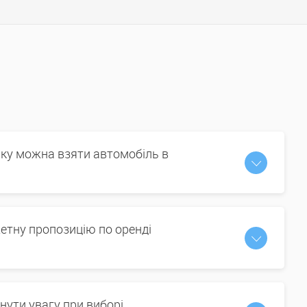
іку можна взяти автомобіль в
етну пропозицію по оренді
нути увагу при виборі