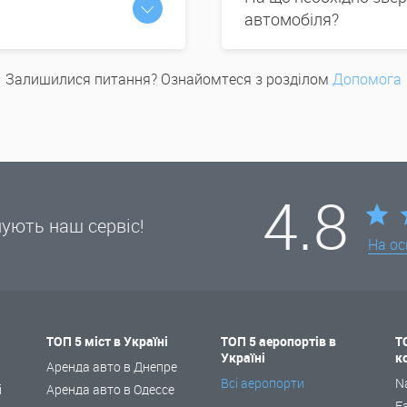
автомобіля?
Залишилися питання? Ознайомтеся з розділом
Допомога
4.8
нують наш сервіс!
На ос
ТОП 5 міст в Україні
ТОП 5 аеропортів в
Т
Україні
к
і
Аренда авто в Днепре
Всі аеропорти
N
і
Аренда авто в Одессе
F