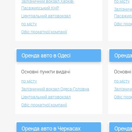
Залізничний вокзал Харків-
по місту
Пасажирський KHP
Залізнич
Центральний автовокзал
Пасажир
по місту
Офіс про
Офіс прокатної компанії
Оренда авто в Одесі
Оренда
Основні пункти видачі
Основні
по місту
по місту
Залізничний вокзал Одеса-Головна
Залізнич
Центральний автовокзал
Офіс про
Офіс прокатної компанії
Оренда авто в Черкасах
Оренда