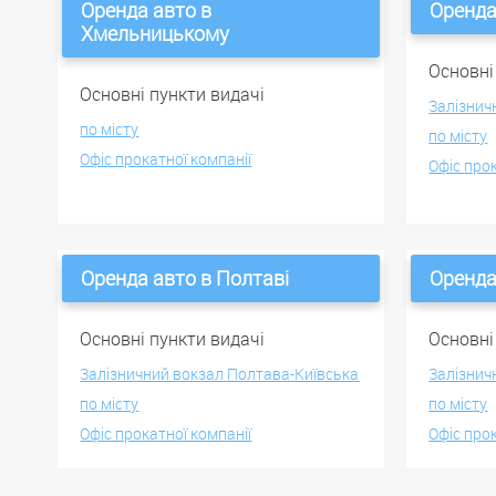
Оренда авто в
Оренда
Хмельницькому
Основні
Основні пункти видачі
Залізнич
по місту
по місту
Офіс прокатної компанії
Офіс про
Оренда авто в Полтаві
Оренда
Основні пункти видачі
Основні
Залізничний вокзал Полтава-Київська
Залізнич
по місту
по місту
Офіс прокатної компанії
Офіс про