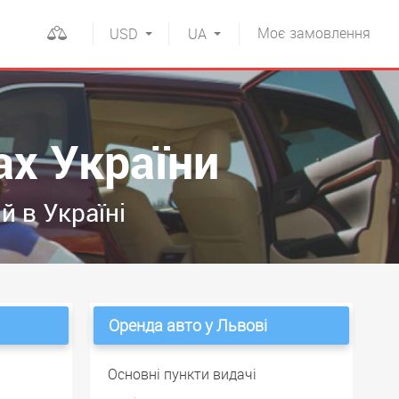
Моє
замовлення
USD
UA
ах України
й в Україні
Оренда авто у Львові
Основні пункти видачі