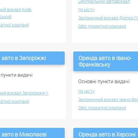
Центральний автовокзал
ний вокзал Київ-
по місту
ський
Залізничний вокзал Дніпро-
катної компанії
Офіс прокатної компанії
 авто в Запоріжжі
Оренда авто в Івано-
Франківську
 пункти видачі
Основні пункти видачі
по місту
ний вокзал Запоріжжя-1
Залізничний вокзал Івано-Фр
катної компанії
Офіс прокатної компанії
 авто в Миколаєві
Оренда авто в Херсоні