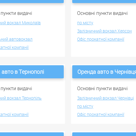
 пункти видачі
Основні пункти видачі
ний вокзал Миколаїв
по місту
Залізничний вокзал Херсон
ьний автовокзал
Офіс прокатної компанії
катної компанії
 авто в Тернополі
Оренда авто в Чернівц
 пункти видачі
Основні пункти видачі
ний вокзал Тернопіль
Залізничний вокзал Чернівці
по місту
катної компанії
Офіс прокатної компанії