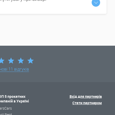
нові
11 відгуків
ОП 5 прокатних
Вхід для партнерів
омпаній в Україні
Стати партнером
arsCars
ast Rent