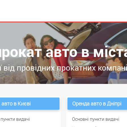
прокат авто в міст
 від провідних прокатних компані
 авто в Києві
Оренда авто в Дніпрі
 пункти видачі
Основні пункти видачі