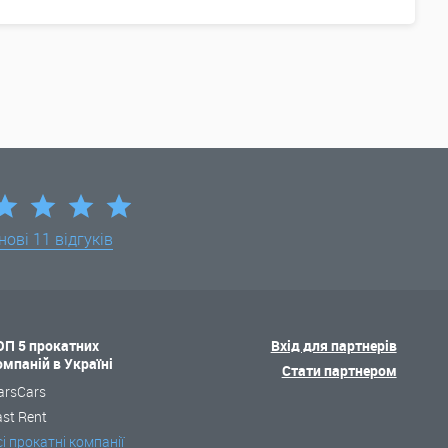
нові
11 відгуків
ОП 5 прокатних
Вхід для партнерів
омпаній в Україні
Стати партнером
arsCars
ast Rent
сі прокатні компанії