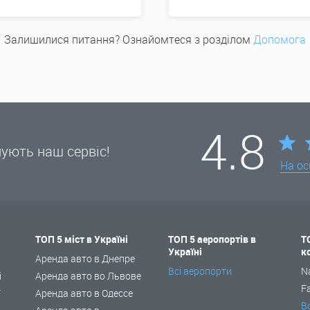
Залишилися питання? Ознайомтеся з розділом
Допомога
4.8
нують наш сервіс!
На ос
ТОП 5 міст в Україні
ТОП 5 аеропортів в
Т
Україні
к
і
Аренда авто в Днепре
Всі аеропорти
N
і
Аренда авто во Львове
F
ї
Аренда авто в Одессе
В