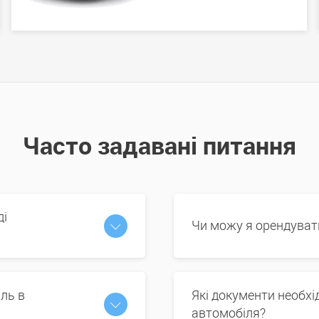
Часто задавані питання
ді
Чи можу я орендуват
ль в
Які документи необх
автомобіля?