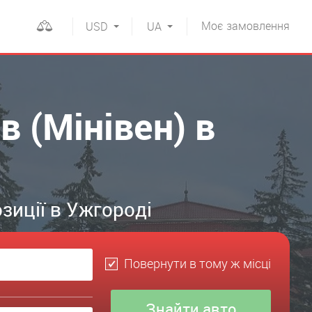
Моє
замовлення
USD
UA
в (Мінівен) в
зиції в Ужгороді
Повернути в тому ж місці