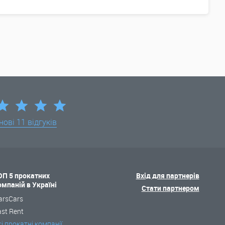
нові
11 відгуків
ОП 5 прокатних
Вхід для партнерів
омпаній в Україні
Стати партнером
arsCars
ast Rent
сі прокатні компанії