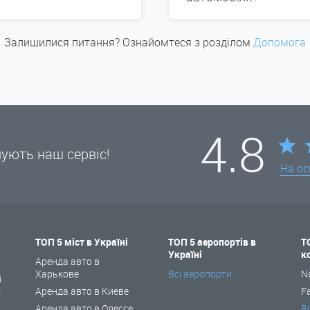
Залишилися питання? Ознайомтеся з розділом
Допомога
4.8
нують наш сервіс!
На ос
ТОП 5 міст в Україні
ТОП 5 аеропортів в
Т
Україні
к
і
Аренда авто в
Харькове
Всі аеропорти
N
і
Аренда авто в Киеве
F
ї
Аренда авто в Одессе
В