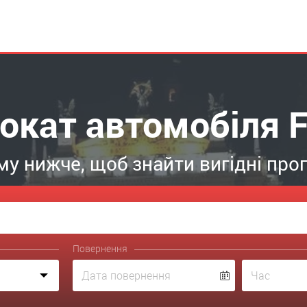
окат автомобіля F
у нижче, щоб знайти вигідні проп
Повернення