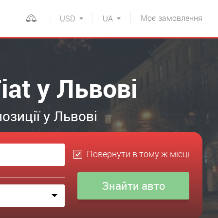
Моє
замовлення
USD
UA
iat у Львові
озиції у Львові
Повернути в тому ж місці